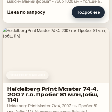
максимальный формат - 760 х 1020 мм - толщина
пленки - от 20 до 150 мкр - диапазон плотностей
Цена по запросу
Подробнее
бумаги и.
ПЕЧАТНЫЕ МАШИНЫ
Heidelberg Print Master 74-4,
2007 г.в. Пробег 81 млн,(общ
114)
Heidelberg Print Master 74-4, 2007 г.в. Пробег 81
млн,(общ 114). Увлажнение спирт Baldwin/