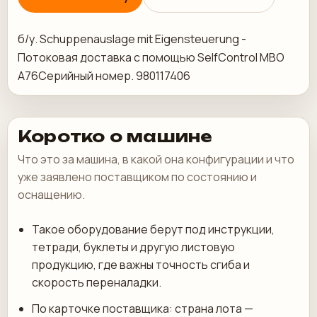
б/у. Schuppenauslage mit Eigensteuerung -
Потоковая доставка с помощью SelfControl MBO
A76Серийный номер. 980117406
Коротко о машине
Что это за машина, в какой она конфигурации и что
уже заявлено поставщиком по состоянию и
оснащению.
Такое оборудование берут под инструкции,
тетради, буклеты и другую листовую
продукцию, где важны точность сгиба и
скорость переналадки.
По карточке поставщика: страна лота —