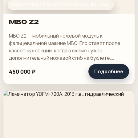
БУМАГОРЕЗАТЕЛЬНЫЕ СТАНКИ И ФАЛЬЦОВКИ
MBO Z2
MBO Z2 — мобильный ножевой модуль к
фальцевальной машине MBO. Его ставят после
кассетных секций, когда в схеме нужен
дополнительный ножевой сгиб на буклете,
тетради или сложной карте фальцовки. Такой
450 000 ₽
Подробнее
узел расширяет.