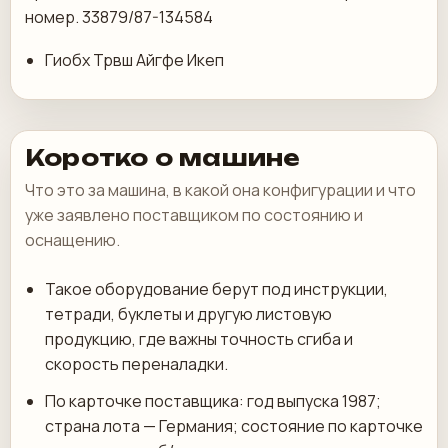
номер. 33879/87-134584
Гиобх Трвш Айгфе Икеп
Коротко о машине
Что это за машина, в какой она конфигурации и что
уже заявлено поставщиком по состоянию и
оснащению.
Такое оборудование берут под инструкции,
тетради, буклеты и другую листовую
продукцию, где важны точность сгиба и
скорость переналадки.
По карточке поставщика: год выпуска 1987;
страна лота — Германия; состояние по карточке