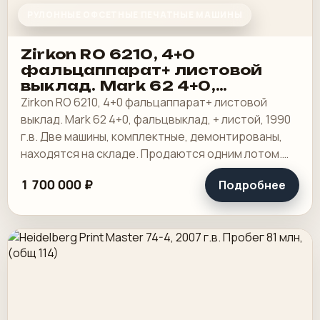
РУЛОННЫЕ ОФСЕТНЫЕ ПЕЧАТНЫЕ МАШИНЫ
Zirkon RO 6210, 4+0
фальцаппарат+ листовой
выклад. Мark 62 4+0,
фальцвыклад + листой
Zirkon RO 6210, 4+0 фальцаппарат+ листовой
выклад
выклад. Мark 62 4+0, фальцвыклад, + листой, 1990
г.в. Две машины, комплектные, демонтированы,
находятся на складе. Продаются одним лотом.
Как есть.
1 700 000 ₽
Подробнее