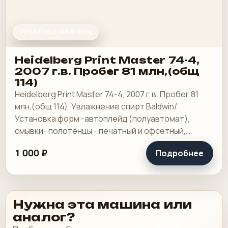
ПЕЧАТНЫЕ МАШИНЫ
Heidelberg Print Master 74-4,
2007 г.в. Пробег 81 млн,(общ
114)
Heidelberg Print Master 74-4, 2007 г.в. Пробег 81
млн,(общ 114). Увлажнение спирт Baldwin/
Установка форм -автоплейд (полуавтомат),
смывки- полотенцы - печатный и офсетный,
выносной пульт ClassicCenter -PM74 - краски и.
1 000 ₽
Подробнее
Нужна эта машина или
аналог?