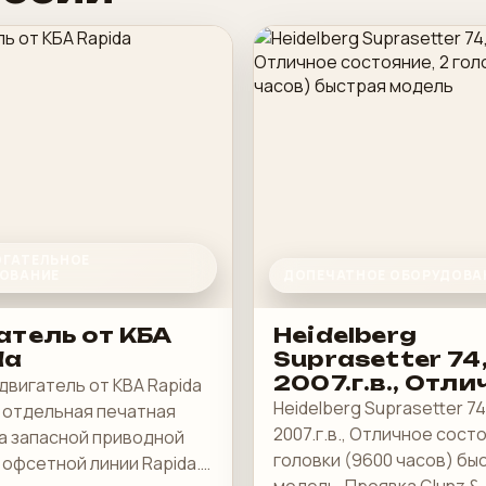
ГАТЕЛЬНОЕ
ОВАНИЕ
ДОПЕЧАТНОЕ ОБОРУДОВА
атель от КБА
Heidelberg
da
Suprasetter 74
2007.г.в., Отли
двигатель от KBA Rapida
состояние, 2
Heidelberg Suprasetter 74
е отдельная печатная
головки (9600
2007.г.в., Отличное состо
 а запасной приводной
часов) быстра
головки (9600 часов) бы
 офсетной линии Rapida.
модель