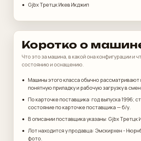
Gjbx Третцк Икев Икджип
Коротко о машин
Что это за машина, в какой она конфигурации и 
состоянию и оснащению.
Машины этого класса обычно рассматривают 
понятную приладку и рабочую загрузку в смен
По карточке поставщика: год выпуска 1996; с
состояние по карточке поставщика — б/у.
В описании поставщика указаны: Gjbx Третцк 
Лот находится у продавца: Эмскирхен - Нюрн
фото.