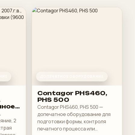
НИЕ
ДОПЕЧАТНОЕ ОБОРУДОВАНИЕ
Contagor PHS460,
,
PHS 500
чное
Contagor PHS460, PHS 500 —
,
допечатное оборудование для
яние, 2
подготовки формы, контроля
я
страя
печатного процесса или