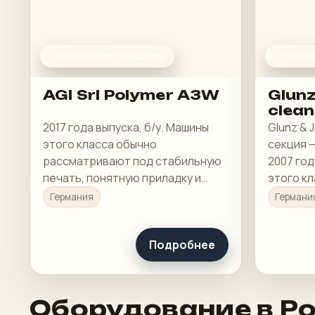
ПРОЯВОЧНЫЕ МАШИНЫ
ПРОЯВО
AGI Srl Polymer A3W
Glun
clean
2017 года выпуска, б/у. Машины
Glunz & 
этого класса обычно
секция 
рассматривают под стабильную
2007 год
печать, понятную приладку и
этого к
рабочую загрузку в смене.
рассмат
Германия
Германи
печать, 
рабочую 
Подробнее
Оборудование в Р