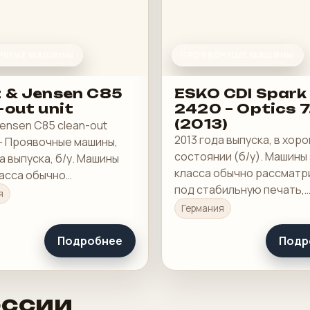
ЧНЫЕ МАШИНЫ
ПРОЯВОЧНЫЕ МАШИНЫ
z & Jensen C85
ESKO CDI Spark
-out unit
2420 – Optics 7
(2013)
Jensen C85 clean-out
2013 года выпуска, в хор
— Проявочные машины,
состоянии (б/у). Машины
а выпуска, б/у. Машины
класса обычно рассмат
ласса обычно
под стабильную печать,
ривают под стабильную
я
понятную приладку и ра
понятную приладку и
Германия
загрузку в смене.
загрузку в смене.
Подробнее
Подр
оссии