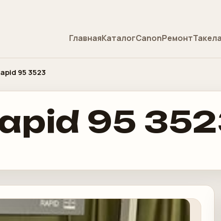
Главная
Каталог
Canon
Ремонт
Такел
apid 95 3523
apid 95 35