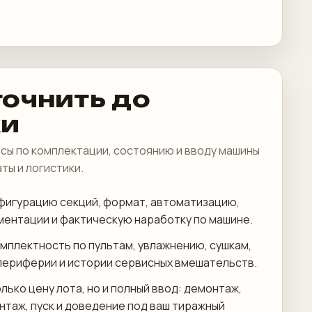
точнить до
ки
сы по комплектации, состоянию и вводу машины
аты и логистики.
фигурацию секций, формат, автоматизацию,
ментации и фактическую наработку по машине.
мплектность по пультам, увлажнению, сушкам,
периферии и истории сервисных вмешательств.
лько цену лота, но и полный ввод: демонтаж,
онтаж, пуск и доведение под ваш тиражный