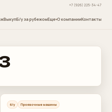
+7 (926) 225-34-47
аж
Выкуп
Б/у за рубежом
Еще
О компании
Контакты
23
б/у
Проявочные машины