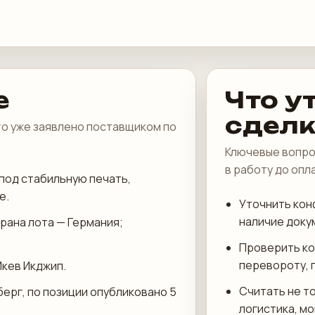
е
Что у
сдел
что уже заявлено поставщиком по
Ключевые вопро
в работу до опл
под стабильную печать,
е.
Уточнить кон
наличие доку
трана лота — Германия;
Проверить ко
перевороту, 
Икев Икджип.
Считать не то
берг, по позиции опубликовано 5
логистика, м