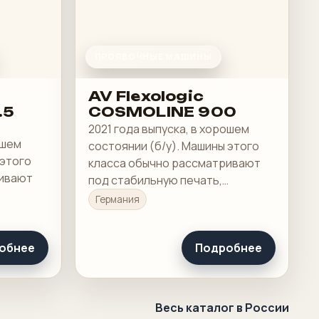
ПРОЯВОЧНЫЕ МАШИНЫ
AV Flexologic
.5
COSMOLINE 900
2021 года выпуска, в хорошем
ошем
состоянии (б/у). Машины этого
 этого
класса обычно рассматривают
ривают
под стабильную печать,
понятную приладку и рабочую
Германия
бочую
загрузку в смене.
обнее
Подробнее
Весь каталог в России