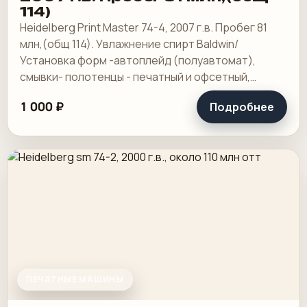
114)
Heidelberg Print Master 74-4, 2007 г.в. Пробег 81
млн,(общ 114). Увлажнение спирт Baldwin/
Установка форм -автоплейд (полуавтомат),
смывки- полотенцы - печатный и офсетный,
выносной пульт ClassicCenter -PM74 - краски и.
1 000 ₽
Подробнее
ПЕЧАТНЫЕ МАШИНЫ