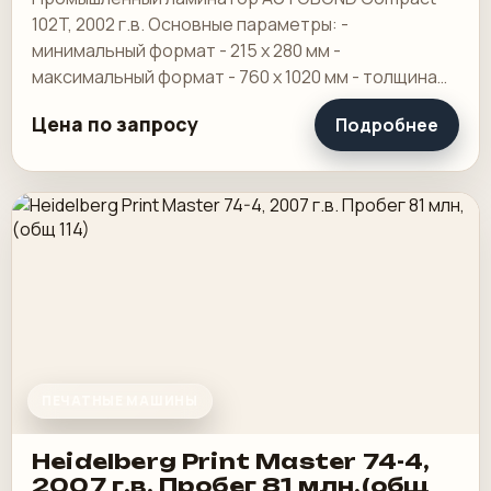
102T, 2002 г.в. Основные параметры: -
минимальный формат - 215 х 280 мм -
максимальный формат - 760 х 1020 мм - толщина
пленки - от 20 до 150 мкр - диапазон плотностей
Цена по запросу
Подробнее
бумаги и.
ПЕЧАТНЫЕ МАШИНЫ
Heidelberg Print Master 74-4,
2007 г.в. Пробег 81 млн,(общ