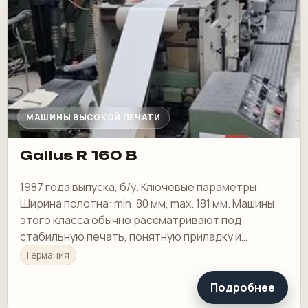
МАШИНЫ ВЫСОКОЙ ПЕЧАТИ
Gallus R 160 B
1987 года выпуска, б/у. Ключевые параметры:
Ширина полотна: min. 80 мм, max. 181 мм. Машины
этого класса обычно рассматривают под
стабильную печать, понятную приладку и
рабочую загрузку в смене.
Германия
Подробнее