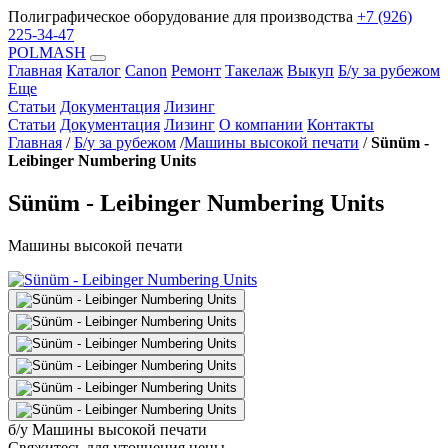
Полиграфическое оборудование для производства
+7 (926)
225-34-47
POLMASH
Главная
Каталог
Canon
Ремонт
Такелаж
Выкуп
Б/у за рубежом
Еще
Статьи
Документация
Лизинг
Статьи
Документация
Лизинг
О компании
Контакты
Главная
/
Б/у за рубежом
/
Машины высокой печати
/
Sünüm -
Leibinger Numbering Units
Sünüm - Leibinger Numbering Units
Машины высокой печати
б/у
Машины высокой печати
Свяжитесь для уточнения цены