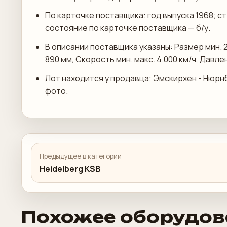
По карточке поставщика: год выпуска 1968; с
состояние по карточке поставщика — б/у.
В описании поставщика указаны: Размер мин. 2
890 мм, Скорость мин. макс. 4.000 км/ч, Давле
Лот находится у продавца: Эмскирхен - Нюрн
фото.
Предыдущее в категории
Heidelberg KSB
Похожее оборудов