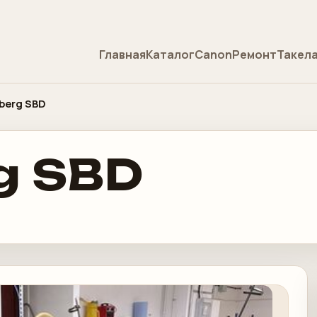
Главная
Каталог
Canon
Ремонт
Такел
berg SBD
g SBD