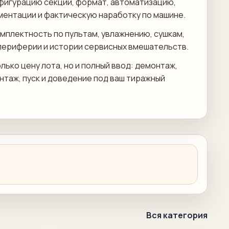
фигурацию секций, формат, автоматизацию,
ментации и фактическую наработку по машине.
мплектность по пультам, увлажнению, сушкам,
периферии и истории сервисных вмешательств.
лько цену лота, но и полный ввод: демонтаж,
онтаж, пуск и доведение под ваш тиражный
Вся категория