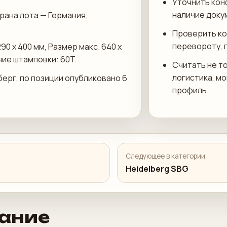
Уточнить кон
наличие доку
трана лота — Германия;
Проверить ко
перевороту, 
90 х 400 мм, Размер макс. 640 х
ние штамповки: 60T.
Считать не то
логистика, м
берг, по позиции опубликовано 6
профиль.
Следующее в категории
Heidelberg SBG
ание