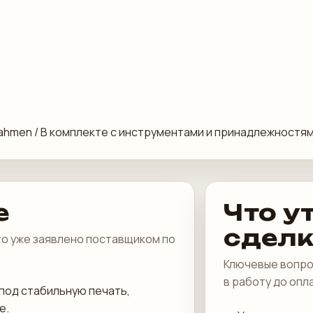
ießrahmen / В комплекте с инструментами и принадлежностя
е
Что у
сдел
что уже заявлено поставщиком по
Ключевые вопро
в работу до опл
под стабильную печать,
е.