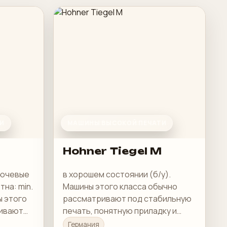
И
МАШИНЫ ВЫСОКОЙ ПЕЧАТИ
Hohner Tiegel M
Ключевые
в хорошем состоянии (б/у).
на: min.
Машины этого класса обычно
ы этого
рассматривают под стабильную
ривают
печать, понятную приладку и
рабочую загрузку в смене.
Германия