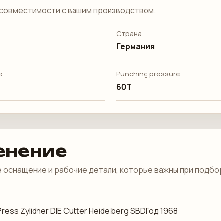
совместимости с вашим производством.
Страна
Германия
е
Punching pressure
60Т
енение
 оснащение и рабочие детали, которые важны при подбо
 Press Zylidner DIE Cutter Heidelberg SBDГод 1968