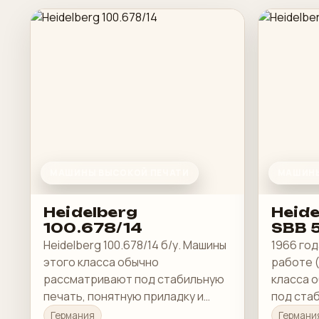
МАШИНЫ ВЫСОКОЙ ПЕЧАТИ
МАШИНЫ
Heidelberg
Heide
100.678/14
SBB 
Heidelberg 100.678/14 б/у. Машины
1966 год
этого класса обычно
работе (
рассматривают под стабильную
класса 
печать, понятную приладку и
под ста
рабочую загрузку в смене.
понятну
Германия
Германи