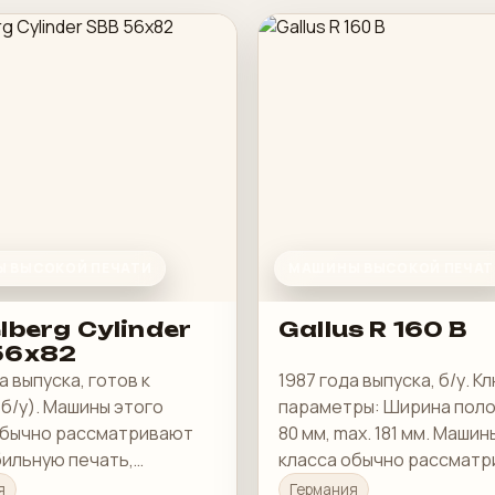
 ВЫСОКОЙ ПЕЧАТИ
МАШИНЫ ВЫСОКОЙ ПЕЧАТ
lberg Cylinder
Gallus R 160 B
56x82
а выпуска, готов к
1987 года выпуска, б/у. 
б/у). Машины этого
параметры: Ширина полот
обычно рассматривают
80 мм, max. 181 мм. Машин
бильную печать,
класса обычно рассмат
ю приладку и рабочую
под стабильную печать,
я
Германия