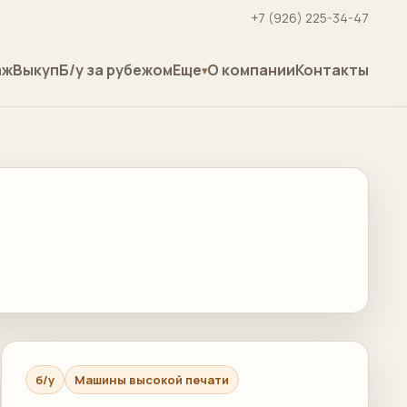
+7 (926) 225-34-47
аж
Выкуп
Б/у за рубежом
Еще
О компании
Контакты
б/у
Машины высокой печати