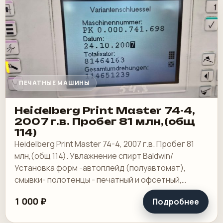
ПЕЧАТНЫЕ МАШИНЫ
Heidelberg Print Master 74-4,
2007 г.в. Пробег 81 млн,(общ
114)
Heidelberg Print Master 74-4, 2007 г.в. Пробег 81
млн,(общ 114). Увлажнение спирт Baldwin/
Установка форм -автоплейд (полуавтомат),
смывки- полотенцы - печатный и офсетный,
выносной пульт ClassicCenter -PM74 - краски и.
1 000 ₽
Подробнее