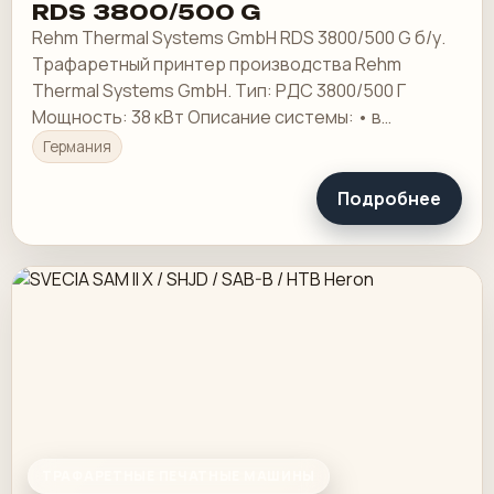
RDS 3800/500 G
Rehm Thermal Systems GmbH RDS 3800/500 G б/у.
Трафаретный принтер производства Rehm
Thermal Systems GmbH. Тип: РДС 3800/500 Г
Мощность: 38 кВт Описание системы: • в
передней части керамика печатается с помощью
Германия
поворотного…
Подробнее
ТРАФАРЕТНЫЕ ПЕЧАТНЫЕ МАШИНЫ