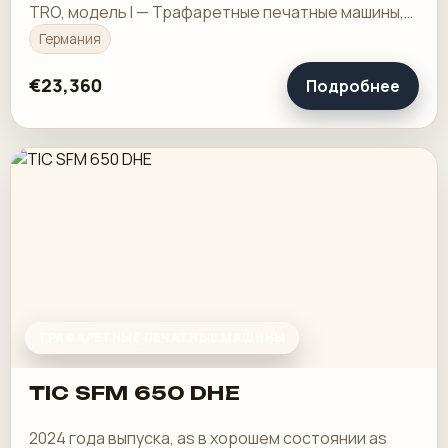
TRO, модель I — Трафаретные печатные машины,
2024 года выпуска, new. Drying and Burn-in…
Германия
€23,360
Подробнее
ТРАФАРЕТНЫЕ ПЕЧАТНЫЕ МАШИНЫ
TIC SFM 650 DHE
2024 года выпуска, as в хорошем состоянии as