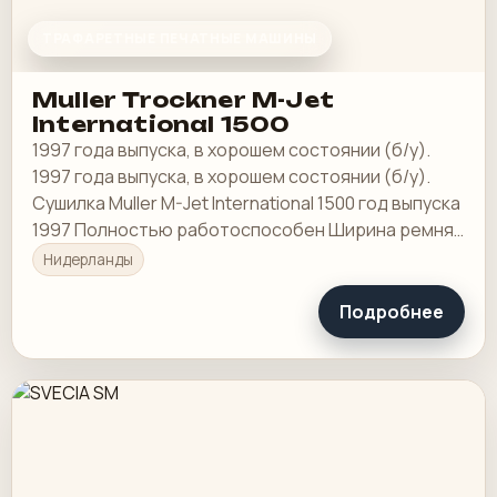
ТРАФАРЕТНЫЕ ПЕЧАТНЫЕ МАШИНЫ
Muller Trockner M-Jet
International 1500
1997 года выпуска, в хорошем состоянии (б/у).
1997 года выпуска, в хорошем состоянии (б/у).
Сушилка Muller M-Jet International 1500 год выпуска
1997 Полностью работоспособен Ширина ремня
1500 мм.
Нидерланды
Подробнее