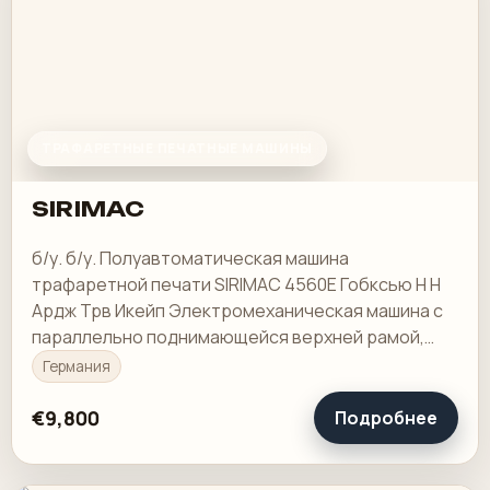
ТРАФАРЕТНЫЕ ПЕЧАТНЫЕ МАШИНЫ
SIRIMAC
б/у. б/у. Полуавтоматическая машина
трафаретной печати SIRIMAC 4560E Гобксью Н Н
Ардж Трв Икейп Электромеханическая машина с
параллельно поднимающейся верхней рамой,
площадь печати: 45 х 60 см, вакуумный стол: 60 х
Германия
80 см, размер…
€9,800
Подробнее