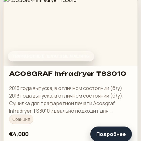
ТРАФАРЕТНЫЕ ПЕЧАТНЫЕ МАШИНЫ
ACOSGRAF Infradryer TS3010
2013 года выпуска, в отличном состоянии (б/у).
2013 года выпуска, в отличном состоянии (б/у).
Сушилка для трафаретной печати Acosgraf
Infradryer TS3010 идеально подходит для
пластизолевых красок, быстро затвердевает,
Франция
350-500 штук…
€4,000
Подробнее