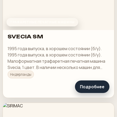
ТРАФАРЕТНЫЕ ПЕЧАТНЫЕ МАШИНЫ
SVECIA SM
1995 года выпуска, в хорошем состоянии (б/у).
1995 года выпуска, в хорошем состоянии (б/у).
Малоформатная трафаретная печатная машина
Svecia, 1 цвет. В наличии несколько машин для
трафаретной печати и двухцветные машины,
Нидерланды
включая…
Подробнее