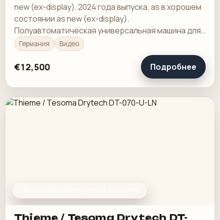
new (ex-display). 2024 года выпуска, as в хорошем
состоянии as new (ex-display).
Полуавтоматическая универсальная машина для
трафаретной печати SFM 650 DHE
Германия
Видео
€12,500
Подробнее
ТРАФАРЕТНЫЕ ПЕЧАТНЫЕ МАШИНЫ
Thieme / Tesoma Drytech DT-