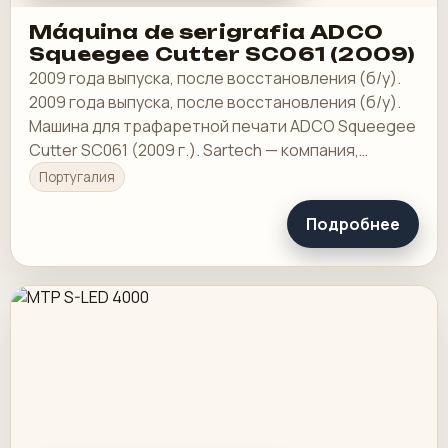
Máquina de serigrafia ADCO
Squeegee Cutter SC061 (2009)
2009 года выпуска, после восстановления (б/у).
2009 года выпуска, после восстановления (б/у).
Машина для трафаретной печати ADCO Squeegee
Cutter SC061 (2009 г.). Sartech — компания,
специализирующаяся на решениях для
Португалия
трафаретной…
Подробнее