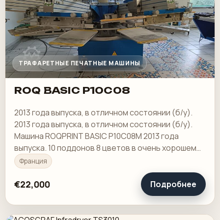
ТРАФАРЕТНЫЕ ПЕЧАТНЫЕ МАШИНЫ
ROQ BASIC P10C08
2013 года выпуска, в отличном состоянии (б/у).
2013 года выпуска, в отличном состоянии (б/у).
Машина ROQPRINT BASIC P10C08M 2013 года
выпуска. 10 поддонов 8 цветов в очень хорошем
состоянии, немного б/у.
Франция
€22,000
Подробнее