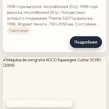
1996 года выпуска, reconditioned (б/у). 1996 года
выпуска, reconditioned (б/у). Полуавтомат
углового открывания Thieme 520 Год выпуска:
1996. Формат печати: 750 х 1050 мм. Состояние:
Завершающий этап реставрации.
Португалия
Подробнее
ТРАФАРЕТНЫЕ ПЕЧАТНЫЕ МАШИНЫ