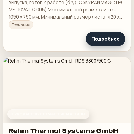
выпуска, готов к работе (б/у). САКУРАИ МАЭСТРО
MS-102AII. (2005) Максимальный размер листа:
1050 х 750 мм. Минимальный размер листа: 420 х
297 мм.
Германия
Подробнее
ТРАФАРЕТНЫЕ ПЕЧАТНЫЕ МАШИНЫ
Rehm Thermal Systems GmbH