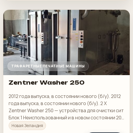
ТРАФАРЕТНЫЕ ПЕЧАТНЫЕ МАШИНЫ
Zentner Washer 250
2012 года выпуска, в состоянии нового (б/у). 2012
года выпуска, в состоянии нового (б/у). 2 X
Zentner Washer 250 — устройства для очистки сит
Блок 1 Неиспользованный и в новом состоянии 20
000,00 долларов США
Новая Зеландия