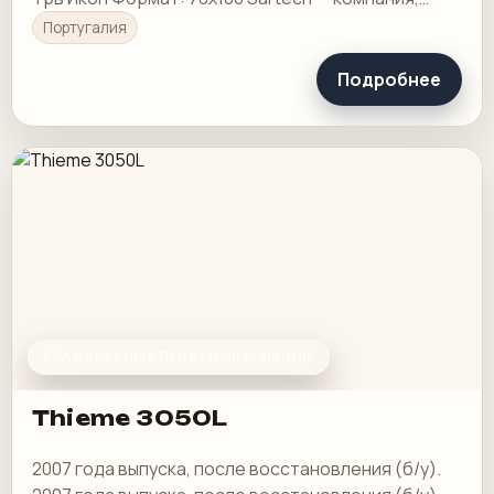
специализирующаяся на решениях для
Португалия
трафаретной печати…
Подробнее
ТРАФАРЕТНЫЕ ПЕЧАТНЫЕ МАШИНЫ
Thieme 3050L
2007 года выпуска, после восстановления (б/у).