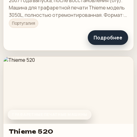
2007 года выпуска, после восстановления (б/у).
Машина для трафаретной печати Thieme модель
3050L, полностью отремонтированная. Формат:
140x180
Португалия
Подробнее
ТРАФАРЕТНЫЕ ПЕЧАТНЫЕ МАШИНЫ
Thieme 520