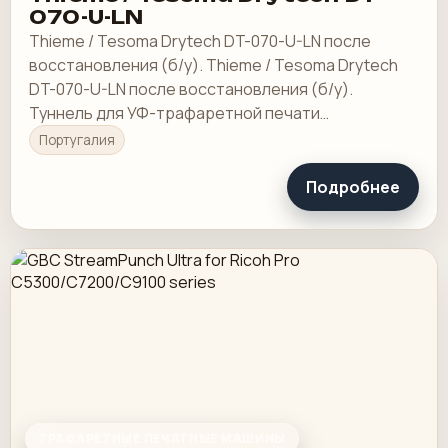
070-U-LN
Thieme / Tesoma Drytech DT-070-U-LN после
восстановления (б/у). Thieme / Tesoma Drytech
DT-070-U-LN после восстановления (б/у).
Туннель для УФ-трафаретной печати
Thieme/Tesmoa (1 лампа), полностью
Португалия
отремонтирован.
Подробнее
ТРАФАРЕТНЫЕ ПЕЧАТНЫЕ МАШИНЫ