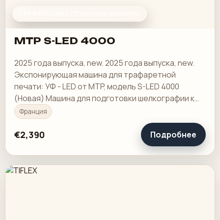
ТРАФАРЕТНЫЕ ПЕЧАТНЫЕ МАШИНЫ
MTP S-LED 4000
2025 года выпуска, new. 2025 года выпуска, new.
Экспонирующая машина для трафаретной
печати: УФ - LED от MTP, модель S-LED 4000
(Новая) Машина для подготовки шелкографии к
трафаретной печати, прочная и надежная.
Франция
Простота в…
€2,390
Подробнее