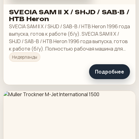
SVECIA SAM II X / SHJD / SAB-B /
HTB Heron
SVECIA SAM II X / SHJD / SAB-B / HTB Heron 1996 года
выпуска, готов к работе (б/у). SVECIA SAM II X /
SHJD / SAB-B / HTB Heron 1996 года выпуска, готов
к работе (б/у). Полностью рабочая машина для
трафаретной печати Svecia с 1996…
Нидерланды
Подробнее