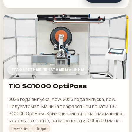
ТРАФАРЕТНЫЕ ПЕЧАТНЫЕ МАШИНЫ
TIC SC1000 OptiPass
2023 года выпуска, new. 2023 года выпуска, new.
Полуавтомат. Машина трафаретной печати TIC
SC1000 OptiPass Криволинейная печатная машина,
модель на стойке, размер печати: 200x700 мм или
ø печати: 600x700 мм (Внимание: при ø 600…
Германия
Видео