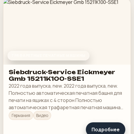
ТРАФАРЕТНЫЕ ПЕЧАТНЫЕ МАШИНЫ
Siebdruck-Service Eickmeyer
Gmb 15211K100-SSE1
2022 года выпуска, new. 2022 года выпуска, new.
Полностью автоматическая печатная башня для
печати на ящиках с 4 сторон Полностью
автоматическая трафаретная печатная машина
для ротационной печати с
Германия
Видео
электропневматическим…
Подробнее