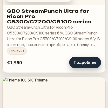
GBC StreamPunch Ultra for
Ricoh Pro
C5300/C7200/C9100 series
GBC StreamPunch Ultra for Ricoh Pro
C5300/C7200/C9100 series б/у. GBC StreamPunch
Ultra for Ricoh Pro C5300/C7200/C9100 series б/у. В
этом предложении вы приобретаете бывшую в
употреблении перфорационную систему «GBC
Германия
SteamPunch…
€1,990
Подробнее