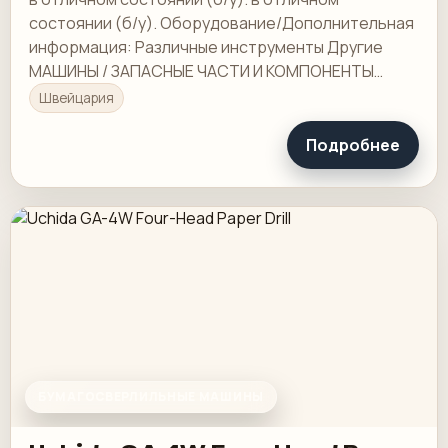
состоянии (б/у). Оборудование/Дополнительная
информация: Различные инструменты Другие
МАШИНЫ / ЗАПАСНЫЕ ЧАСТИ И КОМПОНЕНТЫ
МАШИН этого типа доступны на нашем складе. ПО
Швейцария
ЗАПРОСУ
Подробнее
БУМАГОСВЕРЛИЛЬНЫЕ МАШИНЫ