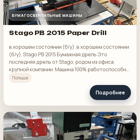
БУМАГОСВЕРЛИЛЬНЫЕ МАШИНЫ
Stago PB 2015 Paper Drill
в хорошем состоянии (б/у). в хорошем состоянии
(б/у). Stago PB 2015 Бумажная дрель Это
последняя дрель от Stago, родом из офиса
крупной компании. Машина 100% работоспособна.
Сверлильный стол регулируется во всех
Польша
направлениях (в…
Подробнее