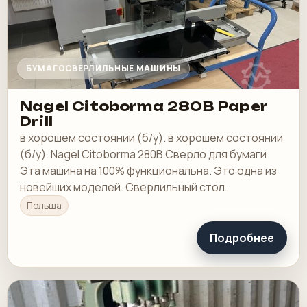
БУМАГОСВЕРЛИЛЬНЫЕ МАШИНЫ
Nagel Citoborma 280B Paper
Drill
в хорошем состоянии (б/у). в хорошем состоянии
(б/у). Nagel Citoborma 280B Сверло для бумаги
Эта машина на 100% функциональна. Это одна из
новейших моделей. Сверлильный стол
регулируется во всех направлениях (в стороны…
Польша
Подробнее