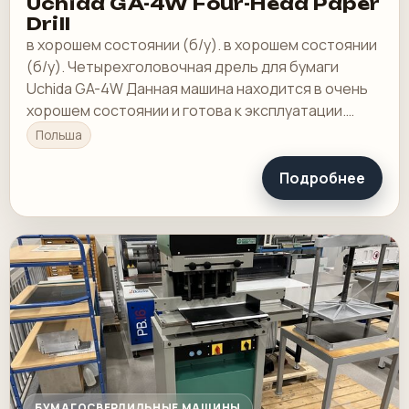
Uchida GA-4W Four-Head Paper
Drill
в хорошем состоянии (б/у). в хорошем состоянии
(б/у). Четырехголовочная дрель для бумаги
Uchida GA-4W Данная машина находится в очень
хорошем состоянии и готова к эксплуатации.
Сделано в Японии.
Польша
Подробнее
БУМАГОСВЕРЛИЛЬНЫЕ МАШИНЫ