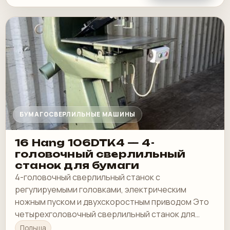
БУМАГОСВЕРЛИЛЬНЫЕ МАШИНЫ
16 Hang 106DTK4 — 4-
головочный сверлильный
станок для бумаги
4-головочный сверлильный станок с
регулируемыми головками, электрическим
ножным пуском и двухскоростным приводом Это
четырехголовочный сверлильный станок для
обработки бумажных пакетов и стоп:
Польша