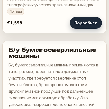
типографских участках предназначенный для
формирования технологических отверстий в
Польша
стопах бумаги…
€1,598
Подробнее
Б/у бумагосверлильные
машины
Б/у бумагосверлильные машины применяются в
типографиях, переплетных и документных
участках, где требуется сверление стоп
бумаги, блоков, брошюрных комплектов и
другой печатной продукции под дальнейшее
скрепление или архивную обработку. Это
узкоспециализированный, но очень полезный