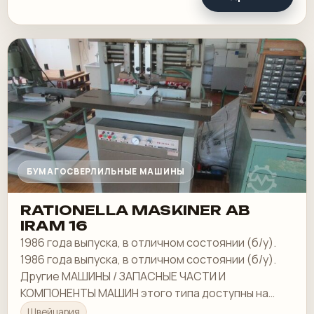
БУМАГОСВЕРЛИЛЬНЫЕ МАШИНЫ
RATIONELLA MASKINER AB
IRAM 16
1986 года выпуска, в отличном состоянии (б/у).
1986 года выпуска, в отличном состоянии (б/у).
Другие МАШИНЫ / ЗАПАСНЫЕ ЧАСТИ И
КОМПОНЕНТЫ МАШИН этого типа доступны на
нашем складе. ПО ЗАПРОСУ
Швейцария