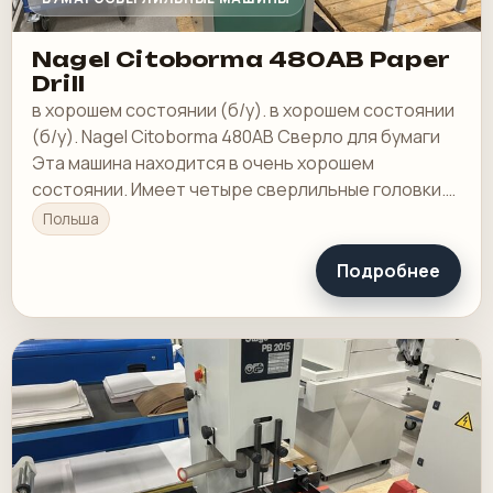
Nagel Citoborma 480AB Paper
Drill
в хорошем состоянии (б/у). в хорошем состоянии
(б/у). Nagel Citoborma 480AB Сверло для бумаги
Эта машина находится в очень хорошем
состоянии. Имеет четыре сверлильные головки.
Технические характеристики:
Польша
Подробнее