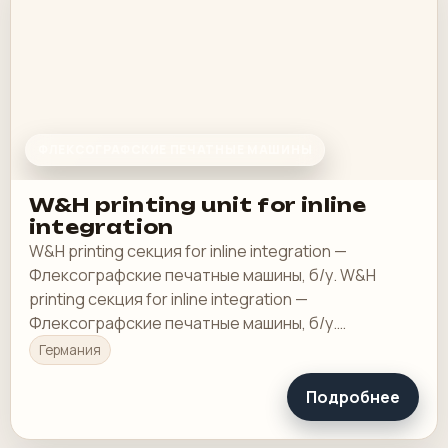
ФЛЕКСОГРАФСКИЕ ПЕЧАТНЫЕ МАШИНЫ
W&H printing unit for inline
integration
W&H printing секция for inline integration —
Флексографские печатные машины, б/у. W&H
printing секция for inline integration —
Флексографские печатные машины, б/у.
Технические данные:
Германия
Подробнее