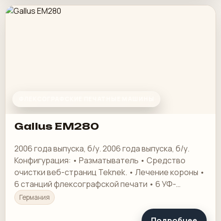
ФЛЕКСОГРАФСКИЕ ПЕЧАТНЫЕ МАШИНЫ
Gallus EM280
2006 года выпуска, б/у. 2006 года выпуска, б/у.
Конфигурация: • Разматыватель • Средство
очистки веб-страниц Teknek. • Лечение короны •
6 станций флексографской печати • 6 УФ-
сушилок IST
Германия
Подробнее