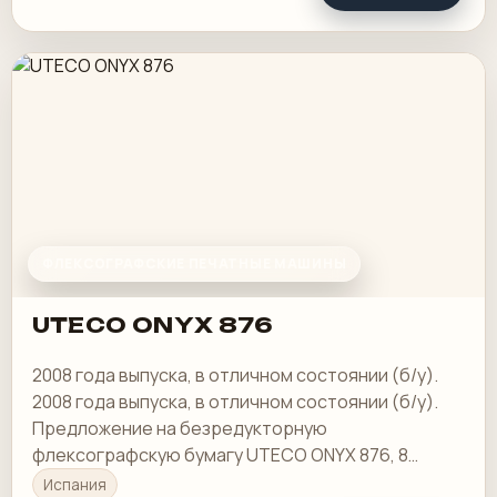
ФЛЕКСОГРАФСКИЕ ПЕЧАТНЫЕ МАШИНЫ
UTECO ONYX 876
2008 года выпуска, в отличном состоянии (б/у).
2008 года выпуска, в отличном состоянии (б/у).
Предложение на безредукторную
флексографскую бумагу UTECO ONYX 876, 8
цветов, 2007 г., ширина 1200 мм. Полностью
Испания