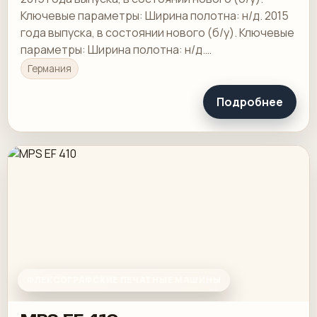
Ключевые параметры: Ширина полотна: н/д. 2015
года выпуска, в состоянии нового (б/у). Ключевые
параметры: Ширина полотна: н/д.
Производитель/Модель: GALLUS EM 280
Германия
Подробнее
ФЛЕКСОГРАФСКИЕ ПЕЧАТНЫЕ МАШИНЫ