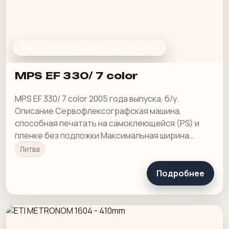
ФЛЕКСОГРАФСКИЕ ПЕЧАТНЫЕ МАШИНЫ
MPS EF 330/ 7 color
MPS EF 330/ 7 color 2005 года выпуска, б/у.
Описание Сервофлексографская машина,
способная печатать на самоклеющейся (PS) и
пленке без подложки Максимальная ширина
полотна: 330 мм
Литва
Подробнее