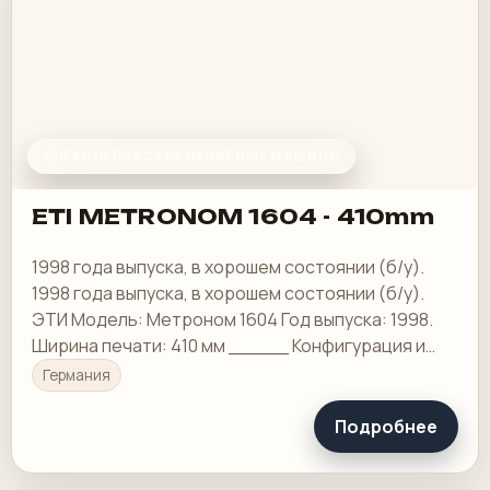
ФЛЕКСОГРАФСКИЕ ПЕЧАТНЫЕ МАШИНЫ
ETI METRONOM 1604 - 410mm
1998 года выпуска, в хорошем состоянии (б/у).
1998 года выпуска, в хорошем состоянии (б/у).
ЭТИ Модель: Метроном 1604 Год выпуска: 1998.
Ширина печати: 410 мм _____ Конфигурация и
оборудование
Германия
Подробнее