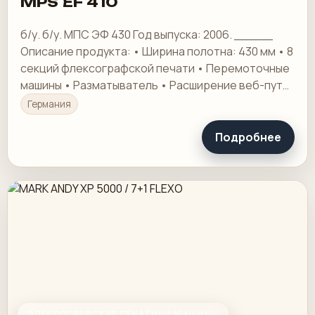
MPS EF 410
б/у. б/у. МПС ЭФ 430 Год выпуска: 2006. _____
Описание продукта: • Ширина полотна: 430 мм • 8
секций флексографской печати • Перемоточные
машины • Разматыватель • Расширение веб-пути
с нагревателем
Германия
Подробнее
ФЛЕКСОГРАФСКИЕ ПЕЧАТНЫЕ МАШИНЫ