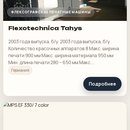
ФЛЕКСОГРАФСКИЕ ПЕЧАТНЫЕ МАШИНЫ
Flexotechnica Tahys
2003 года выпуска, б/у. 2003 года выпуска, б/у.
Количество красочных аппаратов 8 Макс. ширина
печати 900 мм Макс. ширина материала 950 мм
Мин. длина печати 280 – 650 мм Макс.
механическая скорость машины 250 м/мин
Германия
Подробнее