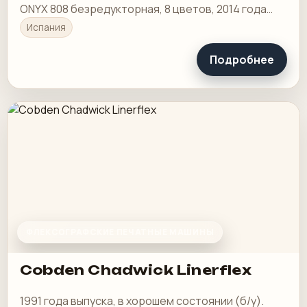
ONYX 808 безредукторная, 8 цветов, 2014 года
выпуска, ширина 1280 мм. Полностью оборудован.
Испания
Подробнее
ФЛЕКСОГРАФСКИЕ ПЕЧАТНЫЕ МАШИНЫ
Cobden Chadwick Linerflex
1991 года выпуска, в хорошем состоянии (б/у).