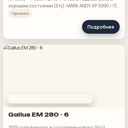
хорошем состоянии (б/у). MARK ANDY XP 5000 / 13"
- 4-цветный
Германия
Подробнее
ФЛЕКСОГРАФСКИЕ ПЕЧАТНЫЕ МАШИНЫ
Gallus EM 280 - 6
2015 года выпуска, в состоянии нового (б/у).