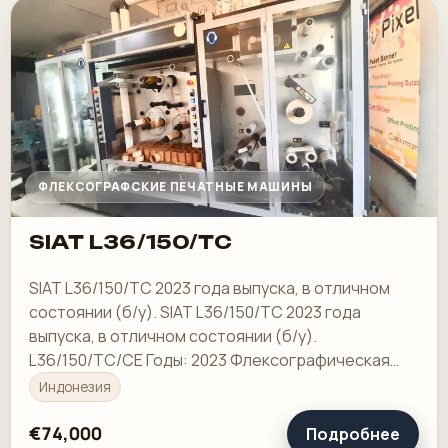
ФЛЕКСОГРАФСКИЕ ПЕЧАТНЫЕ МАШИНЫ
SIAT L36/150/TC
SIAT L36/150/TC 2023 года выпуска, в отличном
состоянии (б/у). SIAT L36/150/TC 2023 года
выпуска, в отличном состоянии (б/у).
L36/150/TC/CE Годы: 2023 Флексографическая
печатная машина 3 цвета - 150 мм. ширина
Индонезия
€74,000
Подробнее