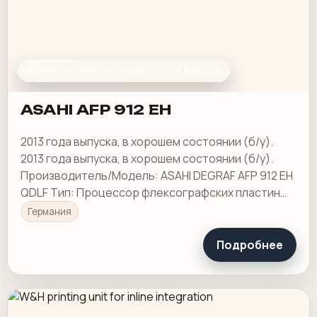
ФЛЕКСОГРАФСКИЕ ПЕЧАТНЫЕ МАШИНЫ
ASAHI AFP 912 EH
2013 года выпуска, в хорошем состоянии (б/у).
2013 года выпуска, в хорошем состоянии (б/у).
Производитель/Модель: ASAHI DEGRAF AFP 912 EH
QDLF Тип: Процессор флексографских пластин
(экспонирование – нагрев – сушка – легкая…
Германия
Подробнее