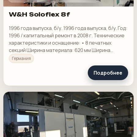
W&H Soloflex 8f
1996 года выпуска, б/у. 1996 года выпуска, б/у. Год:
1996 / капитальный ремонт в 2008 г. Технические
характеристики и оснащение: • 8 печатных
секций Ширина материала: 620 мм Ширина
печати: 600 мм
Германия
Подробнее