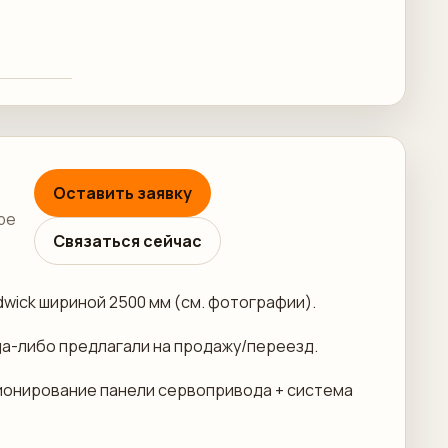
Оставить заявку
ре
Связаться сейчас
dwick шириной 2500 мм (см. фотографии).
да-либо предлагали на продажу/переезд.
иционирование панели сервопривода + система