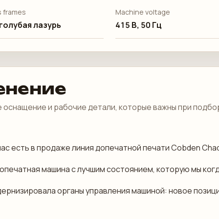
s frames
Machine voltage
голубая лазурь
415 В, 50 Гц
енение
 оснащение и рабочие детали, которые важны при подбо
У нас есть в продаже линия допечатной печати Cobden Cha
опечатная машина с лучшим состоянием, которую мы ког
 модернизировала органы управления машиной: новое поз