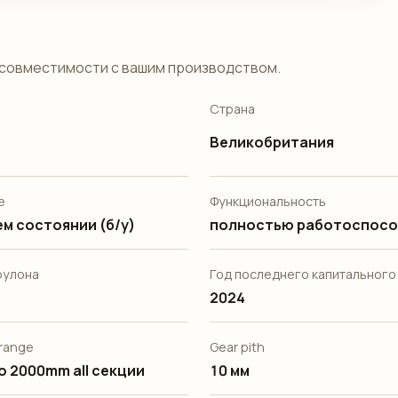
совместимости с вашим производством.
Страна
Великобритания
е
Функциональность
м состоянии (б/у)
полностью работоспосо
рулона
Год последнего капитального
2024
range
Gear pith
o 2000mm all секции
10 мм