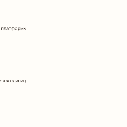
й платформы
всех единиц.