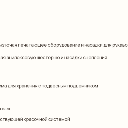
, включая печатающее оборудование и насадки для рукаво
чая анилоксовую шестерню и насадки сцепления.
ема для хранения с подвесным подъемником
лочек
тствующей красочной системой