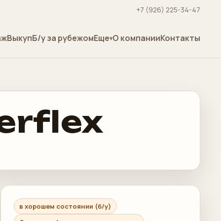
+7 (926) 225-34-47
аж
Выкуп
Б/у за рубежом
Еще
О компании
Контакты
erflex
в хорошем состоянии (б/у)