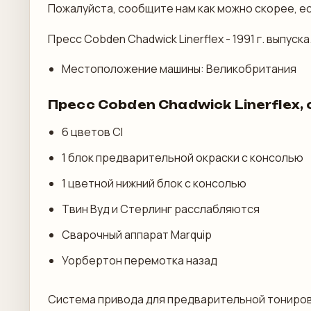
Пожалуйста, сообщите нам как можно скорее, ес
Пресс Cobden Chadwick Linerflex - 1991 г. выпуска
Местоположение машины: Великобритания
Пресс Cobden Chadwick Linerflex
6 цветов CI
1 блок предварительной окраски с консолью
1 цветной нижний блок с консолью
Твин Вуд и Стерлинг расслабляются
Сварочный аппарат Marquip
Уорбертон перемотка назад
Система привода для предварительной тониров