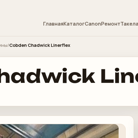
Главная
Каталог
Canon
Ремонт
Такел
ины
/
Cobden Chadwick Linerflex
adwick Lin