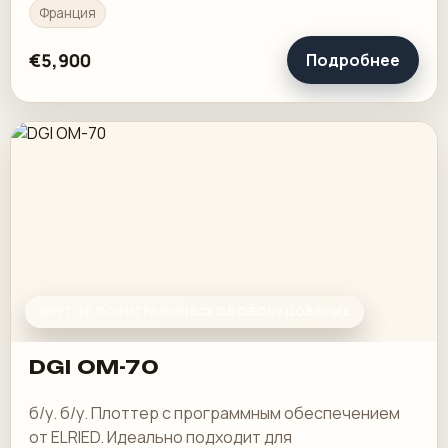
Cavazzuti
Франция
€5,900
Подробнее
ДРУГОЕ ПОЛИГРАФИЧЕСКОЕ ОБОРУДОВАНИЕ
DGI OM-70
б/у. б/у. Плоттер с программным обеспечением
от ELRIED. Идеально подходит для