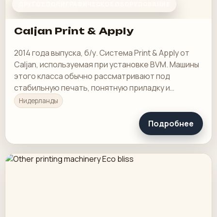
ДРУГОЕ ПОЛИГРАФИЧЕСКОЕ ОБОРУДОВАНИЕ
Caljan Print & Apply
2014 года выпуска, б/у. Система Print & Apply от
Caljan, используемая при установке BVM. Машины
этого класса обычно рассматривают под
стабильную печать, понятную приладку и
рабочую загрузку в смене.
Нидерланды
Подробнее