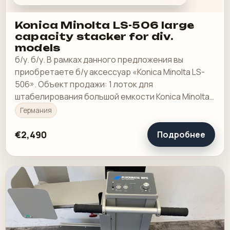
Konica Minolta LS-506 large
capacity stacker for div.
models
б/у. б/у. В рамках данного предложения вы
приобретаете б/у аксессуар «Konica Minolta LS-
506». Объект продажи: 1 лоток для
штабелирования большой емкости Konica Minolta
LS-506: Подходит для различных машин
Германия
производства Minolta.
€2,490
Подробнее