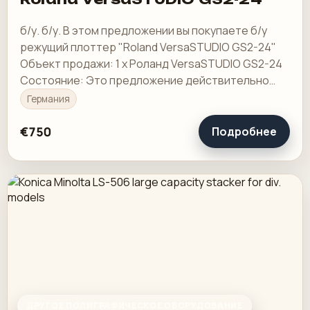
б/у. б/у. В этом предложении вы покупаете б/у
режущий плоттер "Roland VersaSTUDIO GS2-24"
Объект продажи: 1 х Роланд VersaSTUDIO GS2-24
Состояние: Это предложение действительно
для бывшего в употреблении устройства, на
Германия
котором…
€750
Подробнее
ДРУГОЕ ПОЛИГРАФИЧЕСКОЕ ОБОРУДОВАНИЕ