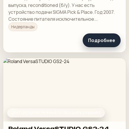
выпуска, reconditioned (б/у). У нас есть
устройство подачи SIGMA Pick & Place. Год 2007.
Состояние питателя исключительное.
Используется не очень часто.
Нидерланды
Подробнее
ДРУГОЕ ПОЛИГРАФИЧЕСКОЕ ОБОРУДОВАНИЕ
Roland VersaSTUDIO GS2-24