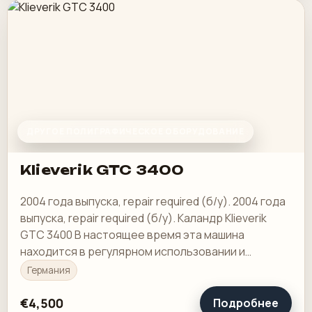
ДРУГОЕ ПОЛИГРАФИЧЕСКОЕ ОБОРУДОВАНИЕ
Klieverik GTC 3400
2004 года выпуска, repair required (б/у). 2004 года
выпуска, repair required (б/у). Каландр Klieverik
GTC 3400 В настоящее время эта машина
находится в регулярном использовании и
полностью функциональна.
Германия
€4,500
Подробнее