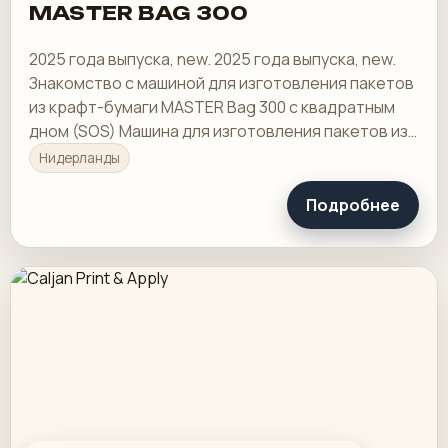
MASTER BAG 300
2025 года выпуска, new. 2025 года выпуска, new.
Знакомство с машиной для изготовления пакетов
из крафт-бумаги MASTER Bag 300 с квадратным
дном (SOS) Машина для изготовления пакетов из
крафт-бумаги MASTER Bag 300 с квадратным
Нидерланды
дном…
Подробнее