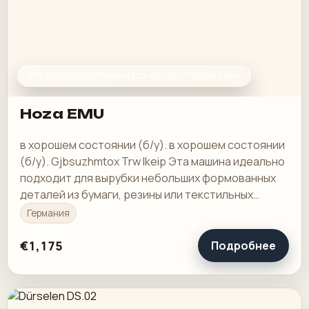
ДРУГОЕ ПОЛИГРАФИЧЕСКОЕ ОБОРУДОВАНИЕ
Hoza EMU
в хорошем состоянии (б/у). в хорошем состоянии
(б/у). Gjbsuzhmtox Trw Ikeip Эта машина идеально
подходит для вырубки небольших формованных
деталей из бумаги, резины или текстильных
изделий. Он обладает высокой прижимной силой
Германия
и…
€1,175
Подробнее