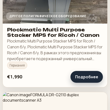
ДРУГОЕ ПОЛИГРАФИЧЕСКОЕ ОБОРУДОВАНИЕ
Plockmatic Multi Purpose
Stacker MPS for Ricoh / Canon
Plockmatic Multi Purpose Stacker MPS for Ricoh /
Canon б/у. Plockmatic Multi Purpose Stacker MPS for
Ricoh / Canon б/у. В рамках этого предложения вы
приобретаете подержанный универсальный
штабелер «Plockmatic MPS».
Германия
€1,990
Подробнее