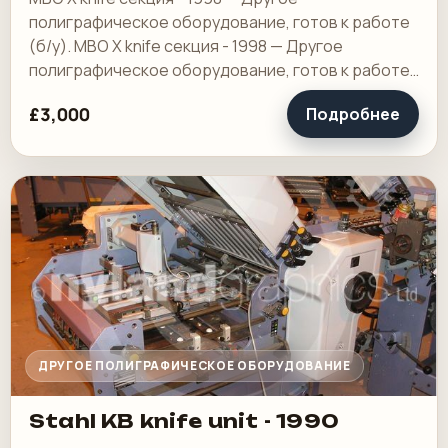
полиграфическое оборудование, готов к работе
(б/у). MBO X knife секция - 1998 — Другое
полиграфическое оборудование, готов к работе
(б/у). Подходит для MBO T500, цена 3000 фунтов
£3,000
Подробнее
стерлингов. В…
ДРУГОЕ ПОЛИГРАФИЧЕСКОЕ ОБОРУДОВАНИЕ
Stahl KB knife unit - 1990