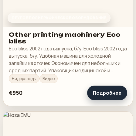
ДРУГОЕ ПОЛИГРАФИЧЕСКОЕ ОБОРУДОВАНИЕ
Other printing machinery Eco
bliss
Eco bliss 2002 года выпуска, б/у. Eco bliss 2002 года
выпуска, б/у. Удобная машина для холодной
запайки карточек Экономичен для небольших и
средних партий. Упаковщик медицинской и
розничной упаковки с одной станцией
Нидерланды
Видео
челночного…
€950
Подробнее