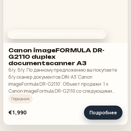
ДРУГОЕ ПОЛИГРАФИЧЕСКОЕ ОБОРУДОВАНИЕ
Canon imageFORMULA DR-
G2110 duplex
documentscanner A3
б/у. б/у. По данному предложению вы покупаете
б/у сканер документов DIN-A3 ‘Canon
imageFormula DR-G2110’. Объект продажи: 1 x
Canon imageFormula DR-G2110 со следующими
характеристиками:
Германия
€1,990
Подробнее