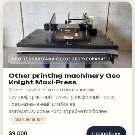
ДРУГОЕ ПОЛИГРАФИЧЕСКОЕ ОБОРУДОВАНИЕ
Other printing machinery Geo
Knight Maxi-Press
Maxi Press AIR — это автоматический
крупноформатный термотрансферный пресс,
предназначенный для более
автоматизированного и требуется более
высокое давление, чем в версии с ручным
Новая Зеландия
управлением. Maxi-AIR имеет увеличенный валик
и…
$9,000
Подробнее