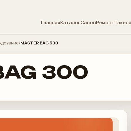
Главная
Каталог
Canon
Ремонт
Такел
удование
/
MASTER BAG 300
BAG 300