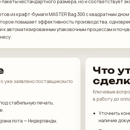
 пакеты нестандартного размера, но и соответствует эк
етов из крафт-бумаги MASTER Bag 300 с квадратным дно
которое повышает эффективность производства, одновр
и к автоматизированным упаковочным процессам и почув
несу.
е
Что у
сдел
что уже заявлено поставщиком по
Ключевые вопро
в работу до опл
под стабильную печать,
е.
Уточнить кон
наличие доку
трана лота — Нидерланды;