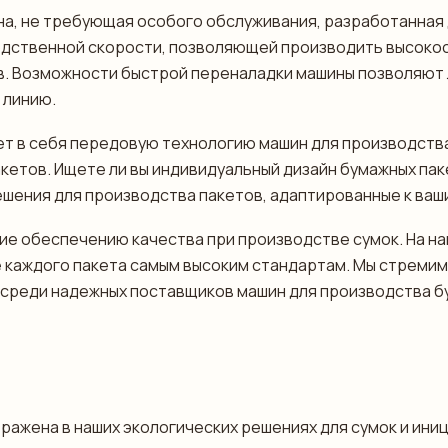
на, не требующая особого обслуживания, разработанная
одственной скорости, позволяющей производить высоко
. Возможности быстрой переналадки машины позволяют 
 линию.
ет в себя передовую технологию машин для производств
етов. Ищете ли вы индивидуальный дизайн бумажных паке
шения для производства пакетов, адаптированные к ваш
ие обеспечению качества при производстве сумок. На н
е каждого пакета самым высоким стандартам. Мы стреми
и среди надежных поставщиков машин для производства б
ажена в наших экологических решениях для сумок и иниц