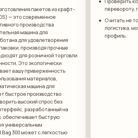
Проверить ко
перевороту, 
изготовления пакетов из крафт-
SOS) — это современное
Считать не то
тивного производства
логистика, м
тельная машина для
профиль.
аботана для удовлетворения
паковки, производя прочные
одходят для розничной торговли
ности, Это экологически
вает вашу приверженность
ользования материалов,
матическая машина для
ет быстрое производство
творить высокий спрос без
нтерфейс, разработанный на
я, обеспечивает быструю
ря универсальным
 Bag 300 может с легкостью