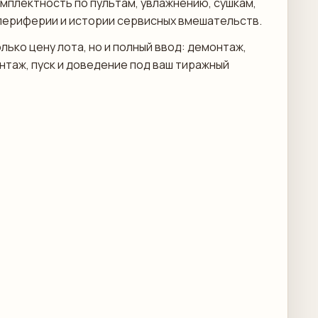
мплектность по пультам, увлажнению, сушкам,
периферии и истории сервисных вмешательств.
лько цену лота, но и полный ввод: демонтаж,
онтаж, пуск и доведение под ваш тиражный