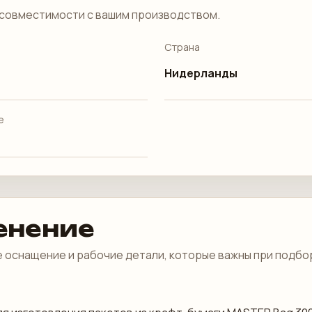
совместимости с вашим производством.
Страна
Нидерланды
е
енение
 оснащение и рабочие детали, которые важны при подбо