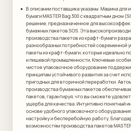
В описании поставщика указаны: Машина для 
бумаги MASTER Bag 300 с квадратным дном (
решение, предназначенное для высокоэффек
бумажных пакетов SOS. Эта высокопроизводи
производства пакетов из крафт-бумаги разр
разнообразных потребностей современной у
пакеты из крафт-бумаги, которые идеально п
и пищевой промышленности, Ключевые особен
чистое упаковочное оборудование поддержи
принципам устойчивого развития за счет исп
пригодных для вторичной переработки. Авто
производства бумажных пакетов обеспечива
пакетов, гарантируя, что вы сможете удовле
ущерба для качества. Интуитивно понятный и
основе удобного упаковочного оборудовани
настройку и бесперебойную работу, Благода
возможностям производства пакетов MASTER