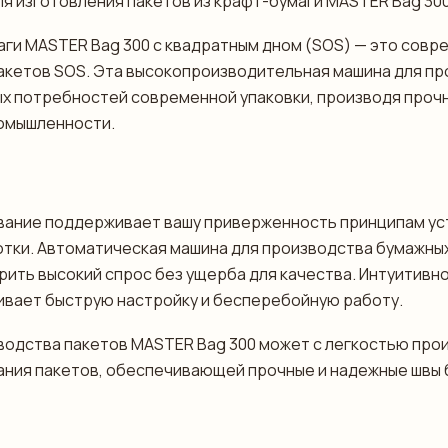
для изготовления пакетов из крафт-бумаги MASTER Bag 30
аги MASTER Bag 300 с квадратным дном (SOS) — это сов
кетов SOS. Эта высокопроизводительная машина для про
х потребностей современной упаковки, производя прочн
ромышленности.
вание поддерживает вашу приверженность принципам уст
отки. Автоматическая машина для производства бумажны
орить высокий спрос без ущерба для качества. Интуитивн
ивает быструю настройку и бесперебойную работу.
одства пакетов MASTER Bag 300 может с легкостью прои
ния пакетов, обеспечивающей прочные и надежные швы 