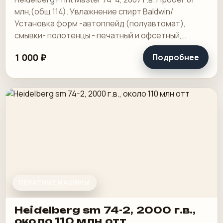
млн,(общ 114). Увлажнение спирт Baldwin/
Установка форм -автоплейд (полуавтомат),
смывки- полотенцы - печатный и офсетный,
выносной пульт ClassicCenter -PM74 - краски и.
1 000 ₽
Подробнее
ПЕЧАТНЫЕ МАШИНЫ
Heidelberg sm 74-2, 2000 г.в.,
около 110 млн отт