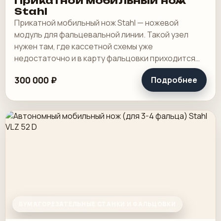
Прикатной мобильный нож
Stahl
Прикатной мобильный нож Stahl — ножевой
модуль для фальцевальной линии. Такой узел
нужен там, где кассетной схемы уже
недостаточно и в карту фальцовки приходится
добавлять ножевой сгиб. В действующем цехе
300 000 ₽
Подробнее
это способ.
БУМАГОРЕЗАТЕЛЬНЫЕ СТАНКИ И ФАЛЬЦОВКИ