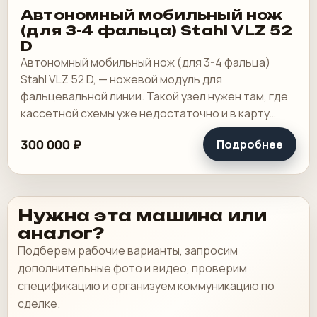
Автономный мобильный нож
(для 3-4 фальца) Stahl VLZ 52
D
Автономный мобильный нож (для 3-4 фальца)
Stahl VLZ 52 D, — ножевой модуль для
фальцевальной линии. Такой узел нужен там, где
кассетной схемы уже недостаточно и в карту
фальцовки приходится добавлять ножевой сгиб.
300 000 ₽
Подробнее
В.
Нужна эта машина или
аналог?
Подберем рабочие варианты, запросим
дополнительные фото и видео, проверим
спецификацию и организуем коммуникацию по
сделке.