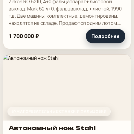
фальцвыклад + листой
Zirkon RO 6210, 4+0 фальцаппарат+ листовой
выклад
выклад. Мark 62 4+0, фальцвыклад, + листой, 1990
г.в. Две машины, комплектные, демонтированы,
находятся на складе. Продаются одним лотом.
Как есть.
1 700 000 ₽
Подробнее
БУМАГОРЕЗАТЕЛЬНЫЕ СТАНКИ И ФАЛЬЦОВКИ
Автономный нож Stahl