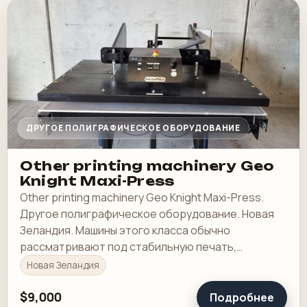
ДРУГОЕ ПОЛИГРАФИЧЕСКОЕ ОБОРУДОВАНИЕ
Other printing machinery Geo
Knight Maxi-Press
Other printing machinery Geo Knight Maxi-Press.
Другое полиграфическое оборудование. Новая
Зеландия. Машины этого класса обычно
рассматривают под стабильную печать,
понятную приладку и рабочую загрузку в смене.
Новая Зеландия
$9,000
Подробнее