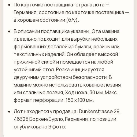
По карточке поставщика: страна лота —
Германия; состояние по карточке поставщика —
в хорошем состоянии (б/у).
В описании поставщика указаны: Эта машина
идеально подходит для вырубки небольших
формованных деталей из бумаги, резины или
текстильных изделий. Он обладает высокой
прижимной силой и помещается на любой
устойчивый стол. Резка инициируется
двуручным устройством безопасности, В
машине можно использовать кованые лезвия
или стальные лезвия, Ход ножа: 30 мм, Макс.
формат перфорации: 150 х 100 мм.
Лот находится у продавца: Dunkerstrasse 29,
46325 Боркен/Бурло, Германия, по позиции
опубликовано 9 фото.