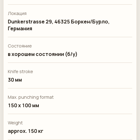
Локация
Dunkerstrasse 29, 46325 Боркен/Бурло,
Германия
Состояние
в хорошем состоянии (б/у)
Knife stroke
30 мм
Max. punching format
150 x 100 мм
Weight
approx. 150 кг