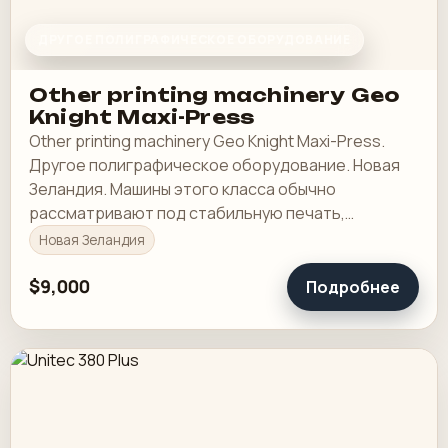
ДРУГОЕ ПОЛИГРАФИЧЕСКОЕ ОБОРУДОВАНИЕ
Other printing machinery Geo
Knight Maxi-Press
Other printing machinery Geo Knight Maxi-Press.
Другое полиграфическое оборудование. Новая
Зеландия. Машины этого класса обычно
рассматривают под стабильную печать,
понятную приладку и рабочую загрузку в смене.
Новая Зеландия
$9,000
Подробнее