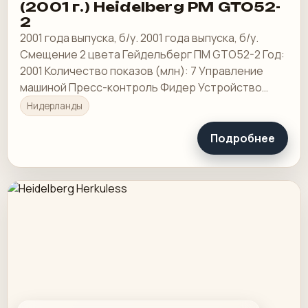
(2001 г.) Heidelberg PM GTO52-
2
2001 года выпуска, б/у. 2001 года выпуска, б/у.
Смещение 2 цвета Гейдельберг ПМ GTO52-2 Год:
2001 Количество показов (млн): 7 Управление
машиной Пресс-контроль Фидер Устройство
подачи отдельных листов
Нидерланды
Подробнее