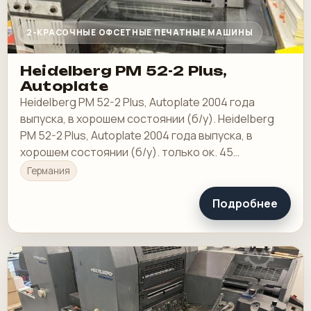
2-КРАСОЧНЫЕ ОФСЕТНЫЕ ПЕЧАТНЫЕ МАШИНЫ
Heidelberg PM 52-2 Plus,
Autoplate
Heidelberg PM 52-2 Plus, Autoplate 2004 года
выпуска, в хорошем состоянии (б/у). Heidelberg
PM 52-2 Plus, Autoplate 2004 года выпуска, в
хорошем состоянии (б/у). только ок. 45
миллионов оттисков, версия Plus, контроль CPC
Германия
со…
Подробнее