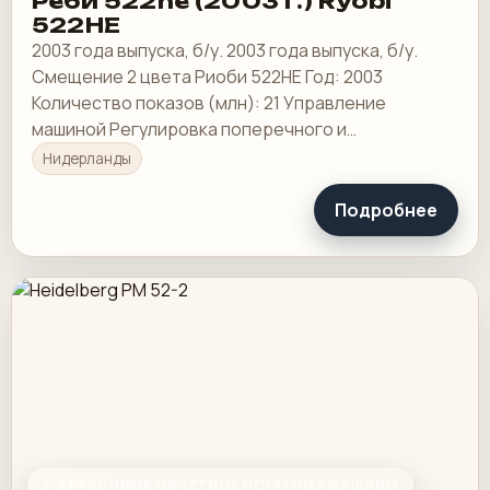
Рёби 522he (2003 г.) Ryobi
522HE
2003 года выпуска, б/у. 2003 года выпуска, б/у.
Смещение 2 цвета Риоби 522HE Год: 2003
Количество показов (млн): 21 Управление
машиной Регулировка поперечного и
диагонального привода
Нидерланды
Подробнее
2-КРАСОЧНЫЕ ОФСЕТНЫЕ ПЕЧАТНЫЕ МАШИНЫ