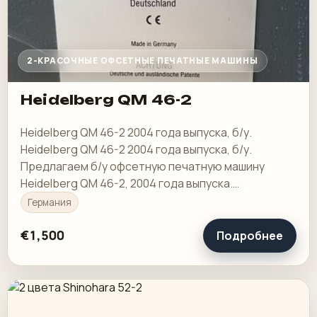
2-КРАСОЧНЫЕ ОФСЕТНЫЕ ПЕЧАТНЫЕ МАШИНЫ
Heidelberg QM 46-2
Heidelberg QM 46-2 2004 года выпуска, б/у.
Heidelberg QM 46-2 2004 года выпуска, б/у.
Предлагаем б/у офсетную печатную машину
Heidelberg QM 46-2, 2004 года выпуска.
Производитель: Heidelberger Druckmaschinen
Германия
Aktiengesellschaft
€1,500
Подробнее