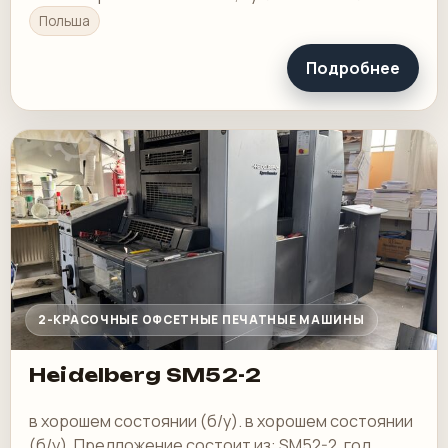
типографии.
Польша
Подробнее
2-КРАСОЧНЫЕ ОФСЕТНЫЕ ПЕЧАТНЫЕ МАШИНЫ
Heidelberg SM52-2
в хорошем состоянии (б/у). в хорошем состоянии
(б/у). Предложение состоит из: SM52-2, год