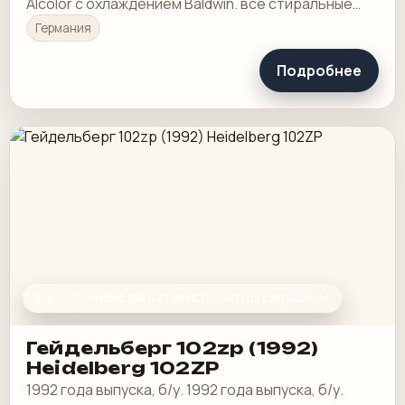
Alcolor с охлаждением Baldwin. все стиральные
машины
Германия
Подробнее
2-КРАСОЧНЫЕ ОФСЕТНЫЕ ПЕЧАТНЫЕ МАШИНЫ
Гейдельберг 102zp (1992)
Heidelberg 102ZP
1992 года выпуска, б/у. 1992 года выпуска, б/у.