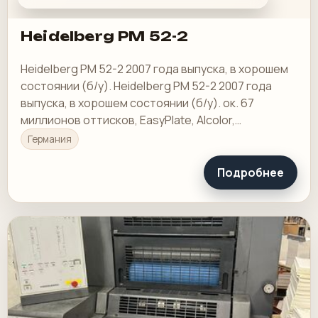
Heidelberg PM 52-2
Heidelberg PM 52-2 2007 года выпуска, в хорошем
состоянии (б/у). Heidelberg PM 52-2 2007 года
выпуска, в хорошем состоянии (б/у). ок. 67
миллионов оттисков, EasyPlate, Alcolor,
циркуляция и охлаждение увлажняющего
Германия
раствора…
Подробнее