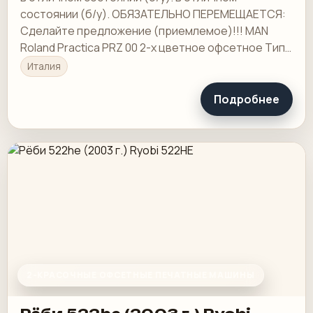
состоянии (б/у). ОБЯЗАТЕЛЬНО ПЕРЕМЕЩАЕТСЯ:
Сделайте предложение (приемлемое)!!! MAN
Roland Practica PRZ 00 2-х цветное офсетное Тип:
листовая печатная машина
Италия
Подробнее
2-КРАСОЧНЫЕ ОФСЕТНЫЕ ПЕЧАТНЫЕ МАШИНЫ