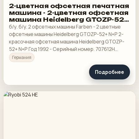
2-цветная офсетная печатная
машина - 2-цветная офсетная
машина Heidelberg GTOZP-52+
N+P
б/у. б/у. 2 офсетных машины Farben - 2 цветные
офсетные машины Heidelberg GTOZP-52+ N+P 2-
красочная офсетная машина Heidelberg GTOZP-
52+ N+P Год 1992 - Серийный номер. 707612Н
Размер макс. 360 х 520 мм
Германия
Подробнее