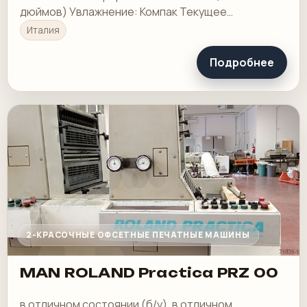
дюймов) Увлажнение: Компак Текущее
состояние: В наличии.
Италия
Подробнее
2-КРАСОЧНЫЕ ОФСЕТНЫЕ ПЕЧАТНЫЕ МАШИНЫ
MAN ROLAND Practica PRZ 00
в отличном состоянии (б/у). в отличном