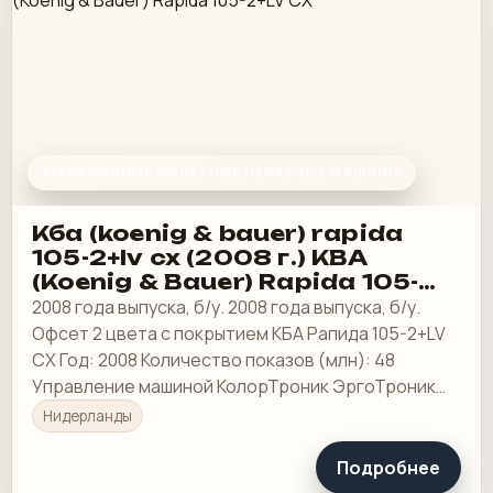
2-КРАСОЧНЫЕ ОФСЕТНЫЕ ПЕЧАТНЫЕ МАШИНЫ
Кба (koenig & bauer) rapida
105-2+lv cx (2008 г.) KBA
(Koenig & Bauer) Rapida 105-
2+LV CX
2008 года выпуска, б/у. 2008 года выпуска, б/у.
Офсет 2 цвета с покрытием КБА Рапида 105-2+LV
CX Год: 2008 Количество показов (млн): 48
Управление машиной КолорТроник ЭргоТроник
Профессионал
Нидерланды
Подробнее