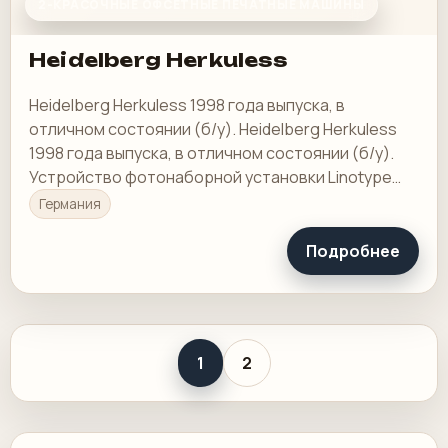
2-КРАСОЧНЫЕ ОФСЕТНЫЕ ПЕЧАТНЫЕ МАШИНЫ
Heidelberg Herkuless
Heidelberg Herkuless 1998 года выпуска, в
отличном состоянии (б/у). Heidelberg Herkuless
1998 года выпуска, в отличном состоянии (б/у).
Устройство фотонаборной установки Linotype
Herkuless с Glunz + Jensen 860, онлайн-
Германия
пленочный…
Подробнее
1
2