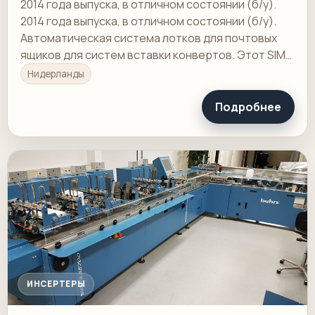
2014 года выпуска, в отличном состоянии (б/у).
2014 года выпуска, в отличном состоянии (б/у).
Автоматическая система лотков для почтовых
ящиков для систем вставки конвертов. Этот SIMA
220 был подключен к системе вставки Buhrs…
Нидерланды
Подробнее
ИНСЕРТЕРЫ