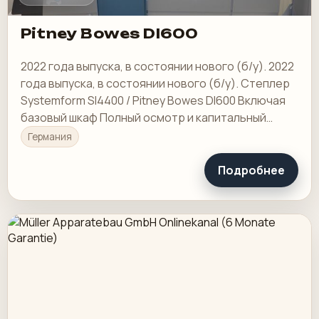
Pitney Bowes DI600
2022 года выпуска, в состоянии нового (б/у). 2022
года выпуска, в состоянии нового (б/у). Степлер
Systemform SI4400 / Pitney Bowes DI600 Включая
базовый шкаф Полный осмотр и капитальный
ремонт в 1 квартале текущего года.
Германия
Подробнее