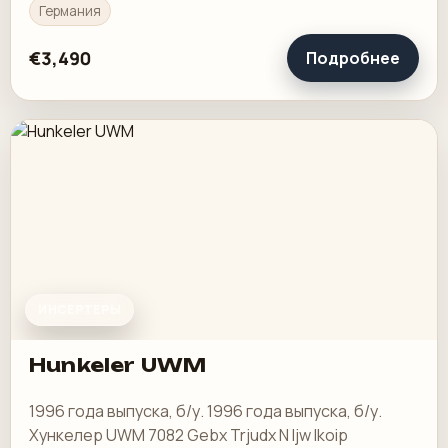
устройства подачи развернутых документов
Германия
большой емкости…
€3,490
Подробнее
ИНСЕРТЕРЫ
Hunkeler UWM
1996 года выпуска, б/у. 1996 года выпуска, б/у.
Хункелер UWM 7082 Gebx Trjudx N Ijw Ikoip