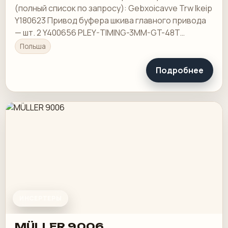
(полный список по запросу): Gebxoicavve Trw Ikeip
Y180623 Привод буфера шкива главного привода
— шт. 2 Y400656 PLEY-TIMING-3MM-GT-48T
Устройство подачи листов HEI 50K шт. 4
Польша
Подробнее
ИНСЕРТЕРЫ
MÜLLER 9006