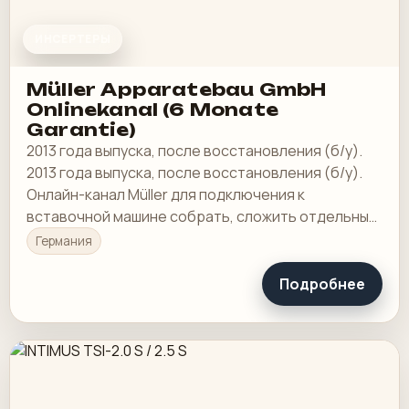
ИНСЕРТЕРЫ
Müller Apparatebau GmbH
Onlinekanal (6 Monate
Garantie)
2013 года выпуска, после восстановления (б/у).
2013 года выпуска, после восстановления (б/у).
Онлайн-канал Müller для подключения к
вставочной машине собрать, сложить отдельные
листы А4
Германия
Подробнее