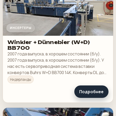
ИНСЕРТЕРЫ
Winkler + Dünnebier (W+D)
BB700
2007 года выпуска, в хорошем состоянии (б/у).
2007 года выпуска, в хорошем состоянии (б/у). У
нас есть сервоприводная система вставки
конвертов Buhrs W+D BB700 14K. Конверты DL до
C4. Данная машина 2007 года выпуска.
Нидерланды
Подробнее