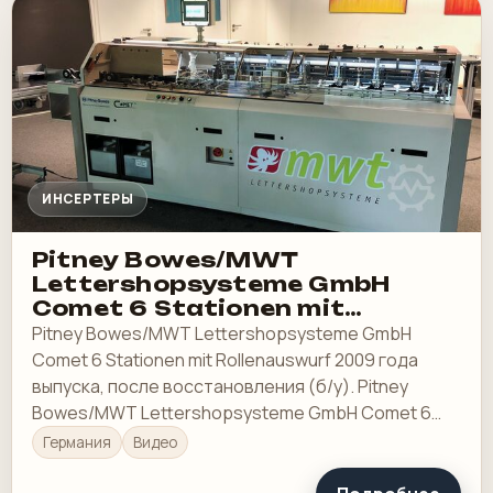
ИНСЕРТЕРЫ
Pitney Bowes/MWT
Lettershopsysteme GmbH
Comet 6 Stationen mit
Rollenauswurf
Pitney Bowes/MWT Lettershopsysteme GmbH
Comet 6 Stationen mit Rollenauswurf 2009 года
выпуска, после восстановления (б/у). Pitney
Bowes/MWT Lettershopsysteme GmbH Comet 6
Stationen mit Rollenauswurf 2009 года выпуска,
Германия
Видео
после…