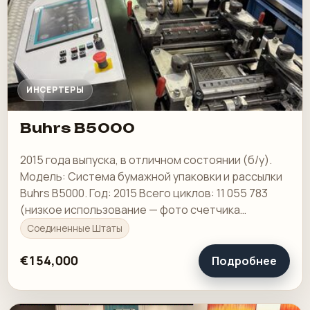
ИНСЕРТЕРЫ
Buhrs B5000
2015 года выпуска, в отличном состоянии (б/у).
Модель: Система бумажной упаковки и рассылки
Buhrs B5000. Год: 2015 Всего циклов: 11 055 783
(низкое использование — фото счетчика
прилагается)
Соединенные Штаты
€154,000
Подробнее