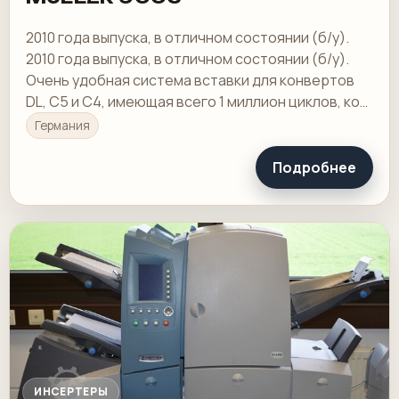
2010 года выпуска, в отличном состоянии (б/у).
2010 года выпуска, в отличном состоянии (б/у).
Очень удобная система вставки для конвертов
DL, C5 и C4, имеющая всего 1 миллион циклов, код
считывания с камеры 2D Data Matrix…
Германия
Подробнее
ИНСЕРТЕРЫ