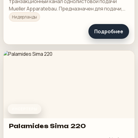
транзакционный канал однолистовой подачи
Mueller Apparatebau. Предназначен для подачи,
считывания кода считывания, сортировки,
Нидерланды
складывания…
Подробнее
ИНСЕРТЕРЫ
Palamides Sima 220