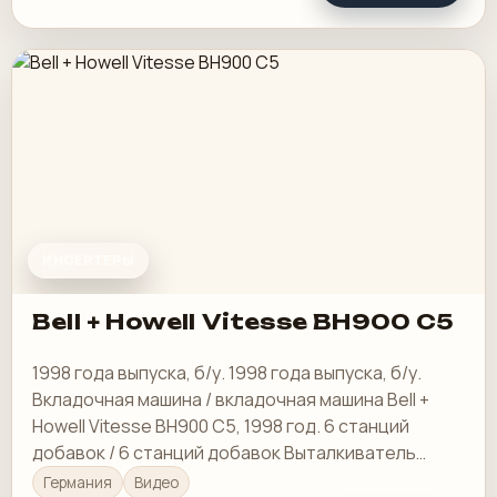
ИНСЕРТЕРЫ
Bell + Howell Vitesse BH900 C5
1998 года выпуска, б/у. 1998 года выпуска, б/у.
Вкладочная машина / вкладочная машина Bell +
Howell Vitesse BH900 C5, 1998 год. 6 станций
добавок / 6 станций добавок Выталкиватель
рулонов для переворота писем
Германия
Видео