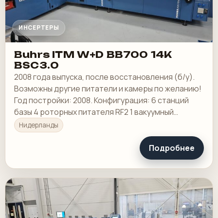
ИНСЕРТЕРЫ
Buhrs ITM W+D BB700 14K
BSC3.0
2008 года выпуска, после восстановления (б/у).
Возможны другие питатели и камеры по желанию!
Год постройки: 2008. Конфигурация: 6 станций
базы 4 роторных питателя RF2 1 вакуумный
фрикционный питатель HF2
Нидерланды
Подробнее