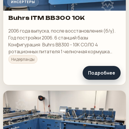
ИНСЕРТЕРЫ
Buhrs ITM BB300 10K
2006 года выпуска, после восстановления (б/у).
Год постройки 2006. 6 станций базы
Конфигурация: Buhrs BB300 - 10К СОЛО 4
ротационных питателя 1 челночная кормушка
Контейнер для мусора
Нидерланды
Подробнее