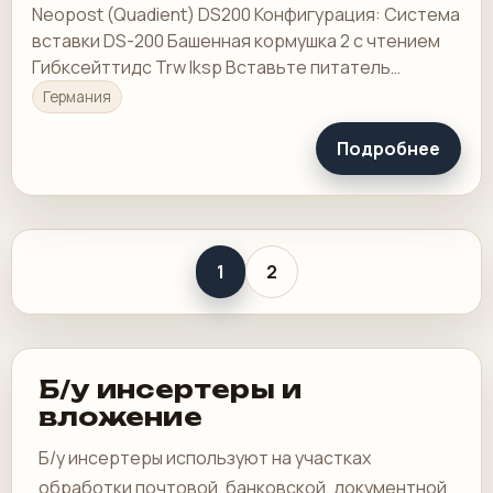
Neopost (Quadient) DS200 Конфигурация: Система
вставки DS-200 Башенная кормушка 2 с чтением
Гибксейттидс Trw Iksp Вставьте питатель
Вставьте фидер с чтением
Германия
Подробнее
1
2
Б/у инсертеры и
вложение
Б/у инсертеры используют на участках
обработки почтовой, банковской, документной