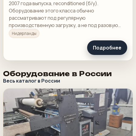
2007 года выпуска, reconditioned (б/у).
Оборудование этого класса обычно
рассматривают под регулярную
производственную загрузку, а не под разовую
покупку в склад.
Нидерланды
Подробнее
Оборудование в России
Весь каталог в России