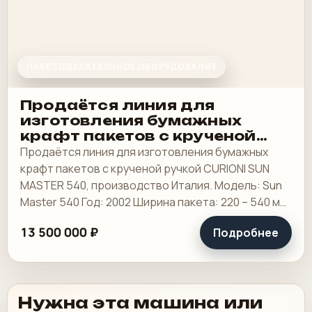
ПАКЕТОДЕЛАТЕЛЬНОЕ ОБОРУДОВАНИЕ
Продаётся линия для
изготовления бумажных
крафт пакетов с крученой
ручкой CURIONI SUN MASTER
Продаётся линия для изготовления бумажных
540, производство Италия.
крафт пакетов с крученой ручкой CURIONI SUN
Модель: Sun Master 540 Год:
MASTER 540, производство Италия. Модель: Sun
2002
Master 540 Год: 2002 Ширина пакета: 220 – 540 мм
Минимальная ширина пакета с ручкой: 240.
13 500 000 ₽
Подробнее
Нужна эта машина или