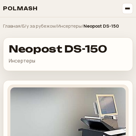
POLMASH
Главная
/
Б/у за рубежом
/
Инсертеры
/
Neopost DS-150
Neopost DS-150
Инсертеры