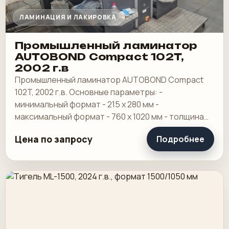
ЛАМИНАЦИЯ И ЛАКИРОВКА
Промышленный ламинатор
AUTOBOND Compact 102T,
2002 г.в
Промышленный ламинатор AUTOBOND Compact
102T, 2002 г.в. Основные параметры: -
минимальный формат - 215 х 280 мм -
максимальный формат - 760 х 1020 мм - толщина
пленки - от 20 до 150 мкр - диапазон плотностей
Цена по запросу
Подробнее
бумаги и.