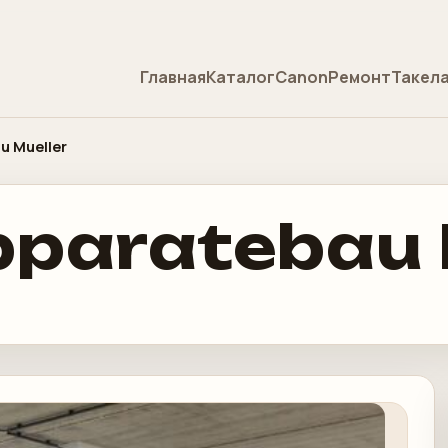
Главная
Каталог
Canon
Ремонт
Такел
u Mueller
pparatebau 