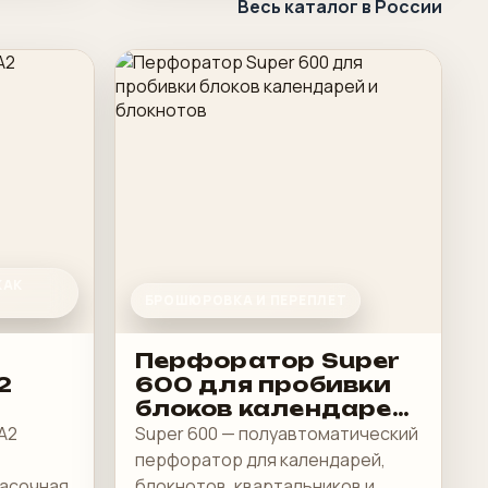
Весь каталог в России
КАК
БРОШЮРОВКА И ПЕРЕПЛЕТ
Перфоратор Super
2
600 для пробивки
блоков календарей
и блокнотов
А2
Super 600 — полуавтоматический
перфоратор для календарей,
расочная
блокнотов, квартальников и