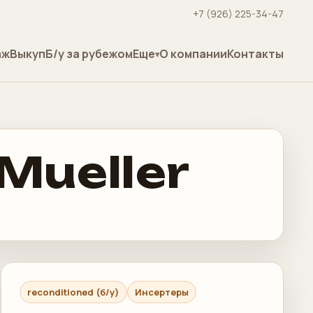
+7 (926) 225-34-47
аж
Выкуп
Б/у за рубежом
Еще
О компании
Контакты
Mueller
reconditioned (б/у)
Инсертеры