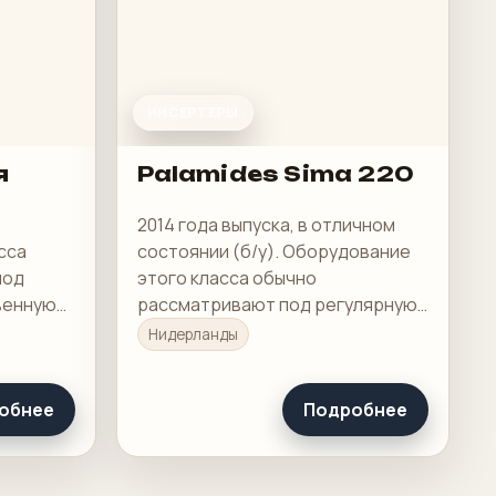
ИНСЕРТЕРЫ
я
Palamides Sima 220
2014 года выпуска, в отличном
сса
состоянии (б/у). Оборудование
под
этого класса обычно
венную
рассматривают под регулярную
ую
производственную загрузку, а не
Нидерланды
под разовую покупку в склад.
обнее
Подробнее