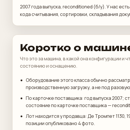
2007 года выпуска, reconditioned (б/у). У нас 
кода считывания, сортировки, складывания доку
Коротко о машин
Что это за машина, в какой она конфигурации и 
состоянию и оснащению.
Оборудование этого класса обычно рассмат
производственную загрузку, а не под разовую 
По карточке поставщика: год выпуска 2007; с
состояние по карточке поставщика — reconditi
Лот находится у продавца: Де Тромпет 1130, 1
позиции опубликовано 4 фото.