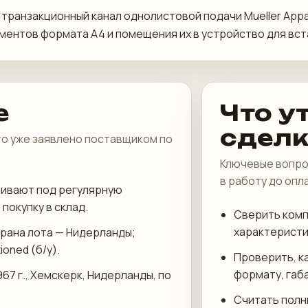
есть транзакционный канал однолистовой подачи Mueller Ap
ментов формата A4 и помещения их в устройство для вст
е
Что у
сдел
что уже заявлено поставщиком по
Ключевые вопро
в работу до опл
ривают под регулярную
покупку в склад.
Сверить комп
характеристи
трана лота — Нидерланды;
oned (б/у).
Проверить, к
формату, габ
967 г., Хемскерк, Нидерланды, по
Считать полн