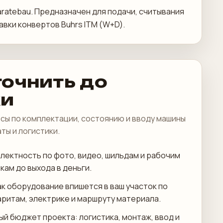
paratebau. Предназначен для подачи, считывания
авки конвертов Buhrs ITM (W+D).
точнить до
ки
сы по комплектации, состоянию и вводу машины
аты и логистики.
лектность по фото, видео, шильдам и рабочим
кам до выхода в деньги.
ак оборудование впишется в ваш участок по
аритам, электрике и маршруту материала.
ый бюджет проекта: логистика, монтаж, ввод и