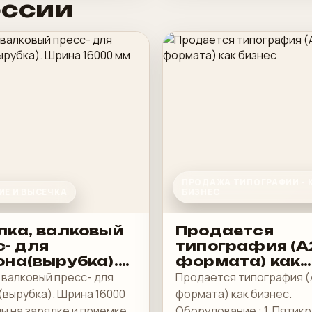
оссии
ПРОДАЖА ТИПОГРАФИИ - 
ИЕ И ВЫСЕЧКА
БИЗНЕС
лка, валковый
Продается
с- для
типография (А
она(вырубка).
формата) как
а 16000 мм
бизнес
 валковый пресс- для
Продается типография (
(вырубка). Шрина 16000
формата) как бизнес.
ы на зарядке и приемке
Оборудование : 1. Пятик