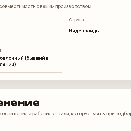
совместимости с вашим производством.
Страна
Нидерланды
е
овленный (бывший в
лении)
енение
 оснащение и рабочие детали, которые важны при подбо