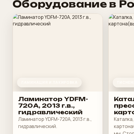
Оборудование в Р
ЛАМИНАЦИЯ И ЛАКИРОВКА
ТИСНЕН
Ламинатор YDFM-
Ката
720А, 2013 г.в.,
прес
гидравлический
карт
Шрин
Ламинатор YDFM-720А, 2013 г.в.,
Каталка,
гидравлический.
картона
мм. Стол