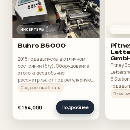
ИНСЕРТЕРЫ
ИНСЕРТ
Buhrs B5000
Pitn
Lett
GmbH
2015 года выпуска, в отличном
Stati
Pitney 
состоянии (б/у). Оборудование
Roll
Letters
этого класса обычно
6 Statio
рассматривают под регулярную
года вып
производственную загрузку, а не
Соединенные Штаты
восстано
под разовую покупку в склад.
Германи
€154,000
Подробнее