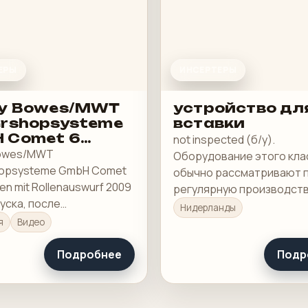
ЕРЫ
ИНСЕРТЕРЫ
ey Bowes/MWT
устройство дл
ershopsysteme
вставки
 Comet 6
not inspected (б/у).
onen mit
Bowes/MWT
Оборудование этого кла
enauswurf
hopsysteme GmbH Comet
обычно рассматривают 
nen mit Rollenauswurf 2009
регулярную производст
уска, после
загрузку, а не под разов
Нидерланды
вления (б/у).
покупку в склад.
я
Видео
Подробнее
Подр