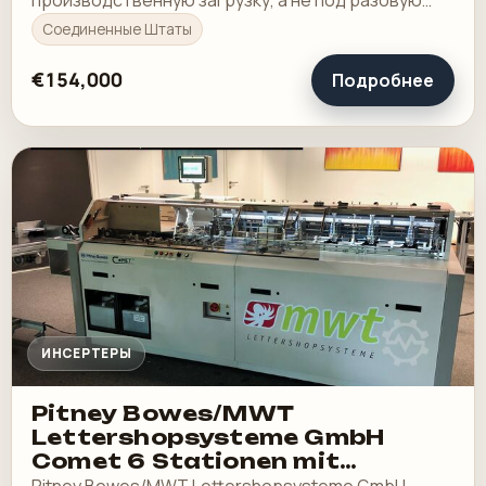
покупку в склад.
Соединенные Штаты
€154,000
Подробнее
ИНСЕРТЕРЫ
Pitney Bowes/MWT
Lettershopsysteme GmbH
Comet 6 Stationen mit
Rollenauswurf
Pitney Bowes/MWT Lettershopsysteme GmbH