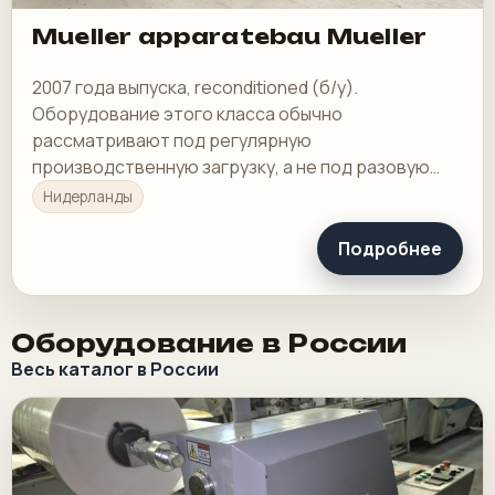
Mueller apparatebau Mueller
2007 года выпуска, reconditioned (б/у).
Оборудование этого класса обычно
рассматривают под регулярную
производственную загрузку, а не под разовую
покупку в склад.
Нидерланды
Подробнее
Оборудование в России
Весь каталог в России