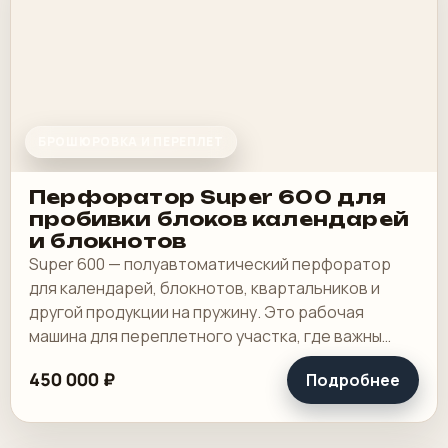
БРОШЮРОВКА И ПЕРЕПЛЕТ
Перфоратор Super 600 для
пробивки блоков календарей
и блокнотов
Super 600 — полуавтоматический перфоратор
для календарей, блокнотов, квартальников и
другой продукции на пружину. Это рабочая
машина для переплетного участка, где важны
широкая зона пробивки, быстрая смена
450 000 ₽
Подробнее
инструмента и.