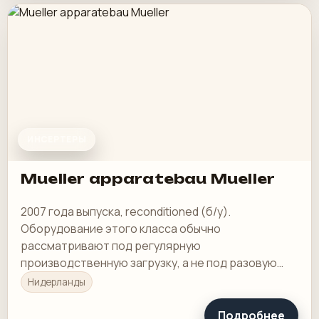
ИНСЕРТЕРЫ
Mueller apparatebau Mueller
2007 года выпуска, reconditioned (б/у).
Оборудование этого класса обычно
рассматривают под регулярную
производственную загрузку, а не под разовую
покупку в склад.
Нидерланды
Подробнее