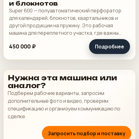
и блокнотов
Super 600 — полуавтоматический перфоратор
для календарей, блокнотов, квартальников и
другой продукции на пружину. Это рабочая
машина для переплетного участка, где важны
широкая зона пробивки, быстрая смена
450 000 ₽
Подробнее
инструмента и.
Нужна эта машина или
аналог?
Подберем рабочие варианты, запросим
дополнительные фото и видео, проверим
спецификацию и организуем коммуникацию по
сделке.
Запросить подбор и поставку