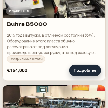
ИНСЕРТЕРЫ
Buhrs B5000
2015 года выпуска, в отличном состоянии (б/у).
Оборудование этого класса обычно
рассматривают под регулярную
производственную загрузку, а не под разовую
покупку в склад.
Соединенные Штаты
€154,000
Подробнее