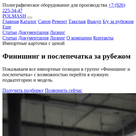
Полиграфическое оборудование для производства
+7 (926)
225-34-47
POLMASH
Главная
Каталог
Canon
Ремонт
Такелаж
Выкуп
Б/у за рубежом
Еще
Статьи
Документация
Лизинг
Статьи
Документация
Лизинг
О компании
Контакты
Импортные карточки с ценой
Финишинг и послепечатка за рубежом
Показываем все импортные позиции в группе «Финишинг и
послепечатка» с возможностью перейти в нужную
подкатегорию и модель.
Получить подборку
Позвонить сейчас