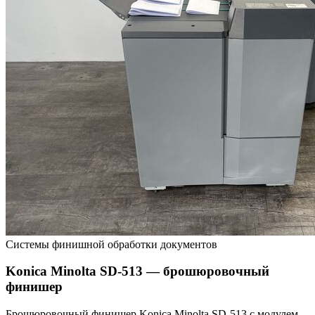
Системы финишной обработки документов
Konica Minolta SD-513 — брошюровочный
финишер
Брошюровочный финишер Konica Minolta SD-513 с модулем