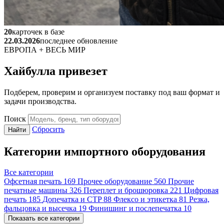
20
карточек в базе
22.03.2026
последнее обновление
ЕВРОПА + ВЕСЬ МИР
Хайбулла привезет
Подберем, проверим и организуем поставку под ваш формат и
задачи производства.
Поиск
Сбросить
Найти
Категории импортного оборудования
Все категории
Офсетная печать
169
Прочее оборудование
560
Прочие
печатные машины
326
Переплет и брошюровка
221
Цифровая
печать
185
Допечатка и CTP
88
Флексо и этикетка
81
Резка,
фальцовка и высечка
19
Финишинг и послепечатка
10
Показать все категории