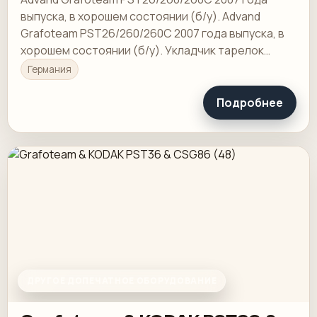
выпуска, в хорошем состоянии (б/у). Advand
Grafoteam PST26/260/260C 2007 года выпуска, в
хорошем состоянии (б/у). Укладчик тарелок
ADVAND Grafoteam PST26, 2007 г.
Германия
Подробнее
ДРУГОЕ ДОПЕЧАТНОЕ ОБОРУДОВАНИЕ