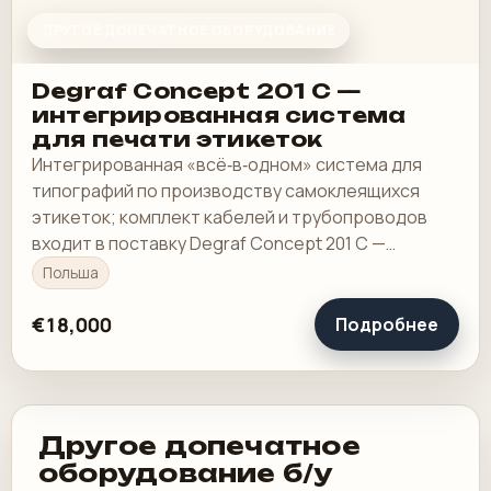
ДРУГОЕ ДОПЕЧАТНОЕ ОБОРУДОВАНИЕ
Degraf Concept 201 C —
интегрированная система
для печати этикеток
Интегрированная «всё‑в‑одном» система для
типографий по производству самоклеящихся
этикеток; комплект кабелей и трубопроводов
входит в поставку Degraf Concept 201 C —
интегрированная система для печати и
Польша
подготовки форм…
€18,000
Подробнее
Другое допечатное
оборудование б/у