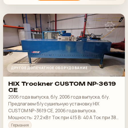
ДРУГОЕ ДОПЕЧАТНОЕ ОБОРУДОВАНИЕ
HIX Trockner CUSTOM NP-3619
CE
2006 года выпуска, б/у. 2006 года выпуска, б/у.
Предлагаем б/у сушильную установку HIX
CUSTOM NP-3619 CE, 2006 года выпуска.
Мощность: 27,2 кВт Ток при 415 В: 40 А Ток при 380
В: 37 А
Германия