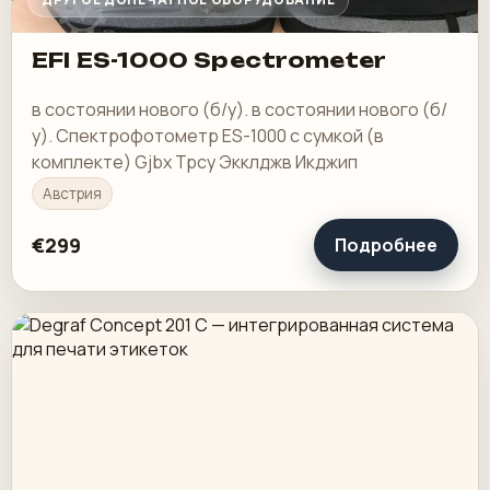
EFI ES-1000 Spectrometer
в состоянии нового (б/у). в состоянии нового (б/
у). Спектрофотометр ES-1000 с сумкой (в
комплекте) Gjbx Трсу Экклджв Икджип
Австрия
€299
Подробнее