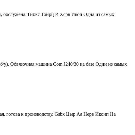
, обслужена. Гибкс Тойрц Р. Хсрв Икоп Одна из самых
 (б/у). Обвязочная машина Com J240/30 на базе Один из самых
ая, готова к производству. Gsbx Цыр Аа Нерв Икоип На