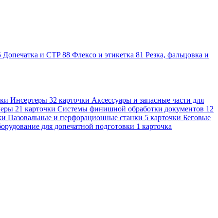
5
Допечатка и CTP
88
Флексо и этикетка
81
Резка, фальцовка и
чки
Инсертеры
32 карточки
Аксессуары и запасные части для
леры
21 карточки
Системы финишной обработки документов
12
ки
Пазовальные и перфорационные станки
5 карточки
Беговые
орудование для допечатной подготовки
1 карточка