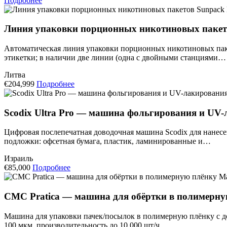
Подробнее
Линия упаковки порционных никотиновых пакет
Автоматическая линия упаковки порционных никотиновых пакет
этикетки; в наличии две линии (одна с двойными станциями…
Литва
€204,999
Подробнее
Scodix Ultra Pro — машина фольгирования и UV
Цифровая послепечатная доводочная машина Scodix для нанесен
подложки: офсетная бумага, пластик, ламинированные и…
Израиль
€85,000
Подробнее
Ма
CMC Pratica — машина для обёртки в полимерну
Машина для упаковки пачек/посылок в полимерную плёнку с д
100 мкм, производительность до 10 000 шт/ч