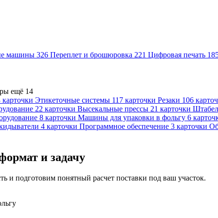
ые машины
326
Переплет и брошюровка
221
Цифровая печать
18
еры
ещё 14
 карточки
Этикеточные системы
117 карточки
Резаки
106 карто
рудование
22 карточки
Высекальные прессы
21 карточки
Штабе
борудование
8 карточки
Машины для упаковки в фольгу
6 карточ
кидыватели
4 карточки
Программное обеспечение
3 карточки
Об
формат и задачу
ть и подготовим понятный расчет поставки под ваш участок.
ольгу