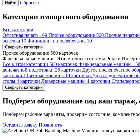
Сбросить
Найти
Категории импортного оборудования
Все категории
Офсетная печать
169
Прочее оборудование
560
Прочие печатн
высечка
19
Финишинг и послепечатка
10
Свернуть категории
Прочее оборудование
560 карточек
Фальцевальные машины
Этикеточные системы
Резаки
Инсерт
Все в этой категории
560 карточек
Фальцевальные машины
158
допечатной подготовки
26 карточки
Другое послепечатное обо
карточки
Швейные машины
10 карточки
Другое допечатное о
столы
4 карточки
Люверсные машины
4 карточки
Стапелеопро
Свернуть категории
Подберем оборудование под ваш тираж, 
Подберем рабочие варианты, проверим состояние, комплектнос
Оставить заявку
Позвонить
Машины для упаковки в ф