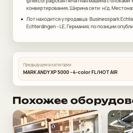
флексографская печатная машина с блоками 
конвертирования, Ширина сети: н/д, Местона
Лот находится у продавца: Businesspark Echte
Echterdingen - LE, Германия, по позиции опубл
Предыдущее в категории
MARK ANDY XP 5000 --4-color FL/HOT AIR
Похожее оборудов