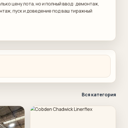
лько цену лота, но и полный ввод: демонтаж,
онтаж, пуск и доведение под ваш тиражный
Вся категория