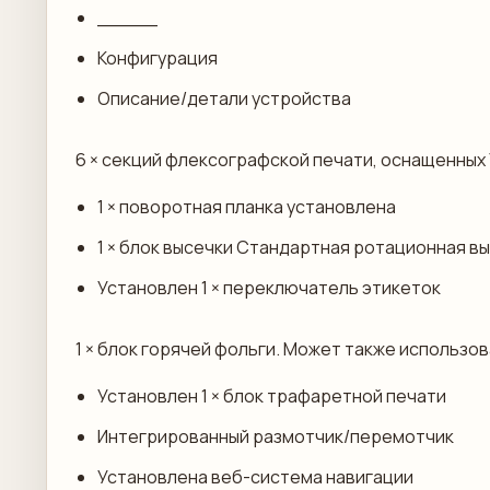
_____
Конфигурация
Описание/детали устройства
6 × секций флексографской печати, оснащенны
1 × поворотная планка установлена
1 × блок высечки Стандартная ротационная в
Установлен 1 × переключатель этикеток
1 × блок горячей фольги. Может также использо
Установлен 1 × блок трафаретной печати
Интегрированный размотчик/перемотчик
Установлена веб-система навигации