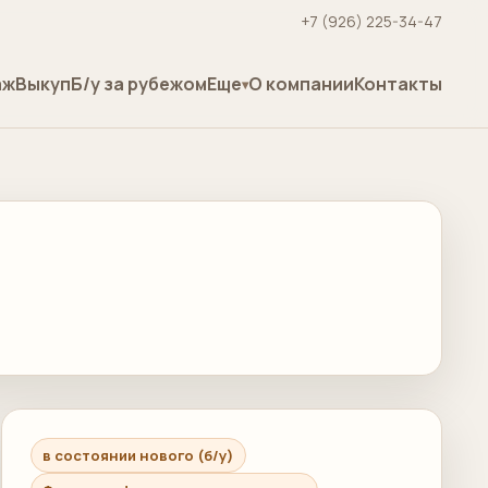
+7 (926) 225-34-47
аж
Выкуп
Б/у за рубежом
Еще
О компании
Контакты
в состоянии нового (б/у)