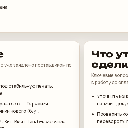
ана
е
Что у
сдел
что уже заявлено поставщиком по
Ключевые вопро
в работу до опл
под стабильную печать,
е.
Уточнить кон
наличие доку
трана лота — Германия;
нии нового (б/у).
Проверить ко
перевороту, 
 U Хью Иксп, Тип: 6-красочная