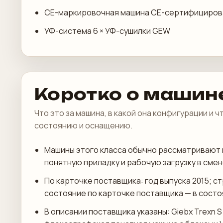
CE-маркировочная машина CE-сертифициров
УФ-система 6 × УФ-сушилки GEW
Коротко о машин
Что это за машина, в какой она конфигурации и 
состоянию и оснащению.
Машины этого класса обычно рассматривают 
понятную приладку и рабочую загрузку в смен
По карточке поставщика: год выпуска 2015; с
состояние по карточке поставщика — в состоя
В описании поставщика указаны: Giebx Trexn S