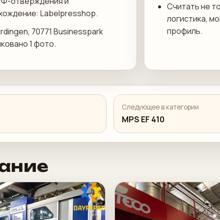
УФ-отверждения и
Считать не то
хождение: Labelpresshop.
логистика, м
профиль.
rdingen, 70771 Businesspark
иковано 1 фото.
Следующее в категории
MPS EF 410
ание