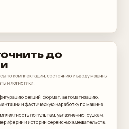
точнить до
ки
сы по комплектации, состоянию и вводу машины
аты и логистики.
фигурацию секций, формат, автоматизацию,
ментации и фактическую наработку по машине.
мплектность по пультам, увлажнению, сушкам,
периферии и истории сервисных вмешательств.