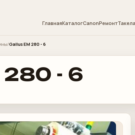
Главная
Каталог
Canon
Ремонт
Такел
ины
/
Gallus EM 280 - 6
 280 - 6