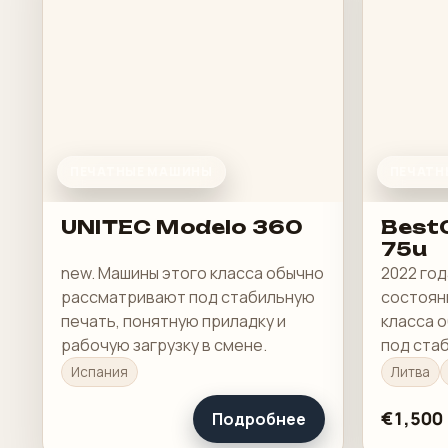
ПЕЧАТНЫЕ МАШИНЫ
ПЕЧАТН
UNITEC Modelo 360
BestC
75u
new. Машины этого класса обычно
2022 год
рассматривают под стабильную
состояни
печать, понятную приладку и
класса 
рабочую загрузку в смене.
под ста
понятну
Испания
Литва
загрузку
€1,500
Подробнее