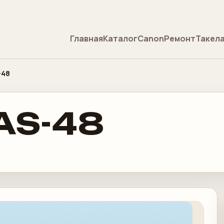
Главная
Каталог
Canon
Ремонт
Такел
-48
AS-48