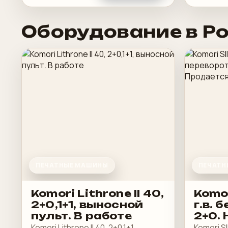
Оборудование в Р
ПЕЧАТНЫЕ МАШИНЫ
ПЕЧАТН
Komori Lithrone II 40,
Komor
2+0,1+1, выносной
г.в. 
пульт. В работе
2+0. 
Прод
Komori Lithrone II 40, 2+0,1+1,
Komori SI