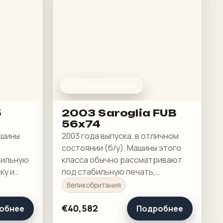
ПЕЧАТНЫЕ МАШИНЫ
5
2003 Saroglia FUB
56x74
Машины
2003 года выпуска, в отличном
состоянии (б/у). Машины этого
бильную
класса обычно рассматривают
ку и
под стабильную печать,
е.
понятную приладку и рабочую
Великобритания
загрузку в смене.
€40,582
обнее
Подробнее