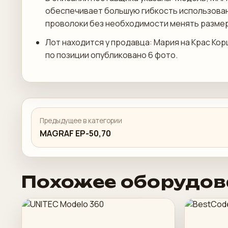
обеспечивает большую гибкость использован
проволоки без необходимости менять разме
Лот находится у продавца: Мария на Крас Кор
по позиции опубликовано 6 фото.
Предыдущее в категории
MAGRAF EP-50,70
Похожее оборудов