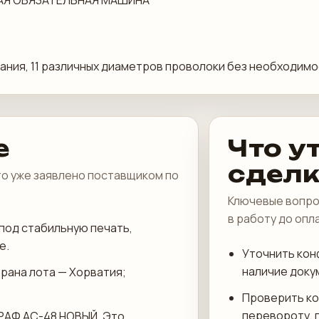
КАЯ ОБЯЗАТЕЛЬНАЯ МАШИНА
ния, 11 различных диаметров проволоки без необходимо
е
Что у
сдел
что уже заявлено поставщиком по
Ключевые вопро
в работу до опл
под стабильную печать,
е.
Уточнить кон
наличие доку
трана лота — Хорватия;
Проверить ко
перевороту, 
ГРАФ АС-48 НОВЫЙ, Это