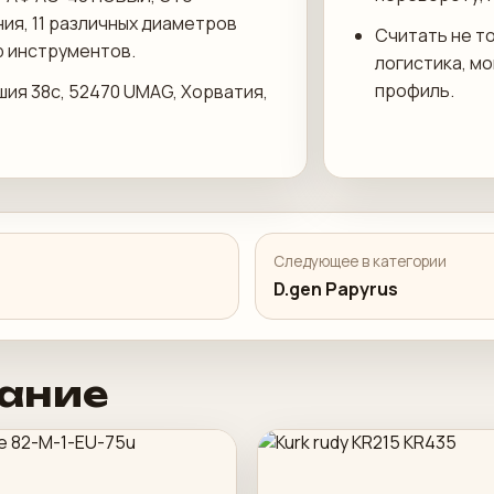
ия, 11 различных диаметров
Считать не то
р инструментов.
логистика, м
профиль.
шия 38c, 52470 UMAG, Хорватия,
Следующее в категории
D.gen Papyrus
ание