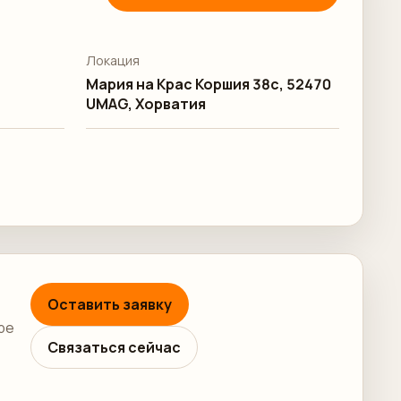
Локация
Мария на Крас Коршия 38c, 52470
UMAG, Хорватия
Оставить заявку
ре
Связаться сейчас