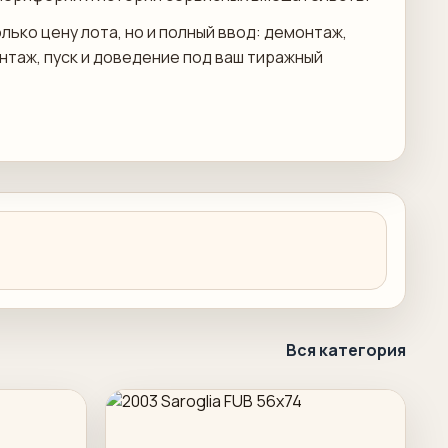
лько цену лота, но и полный ввод: демонтаж,
онтаж, пуск и доведение под ваш тиражный
Вся категория