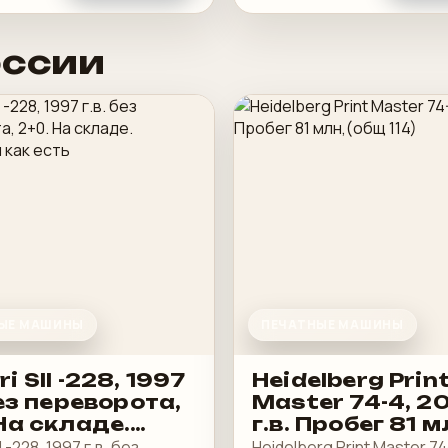
оссии
ЫЕ МАШИНЫ
ПЕЧАТНЫЕ МАШИНЫ
i SII -228, 1997
Heidelberg Prin
без переворота,
Master 74-4, 2
На складе.
г.в. Пробег 81 м
ается как есть
(общ 114)
I -228, 1997 г.в. без
Heidelberg Print Master 74