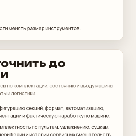
сти менять размер инструментов.
точнить до
ки
сы по комплектации, состоянию и вводу машины
аты и логистики.
фигурацию секций, формат, автоматизацию,
ментации и фактическую наработку по машине.
мплектность по пультам, увлажнению, сушкам,
периферии и истории сервисных вмешательств.