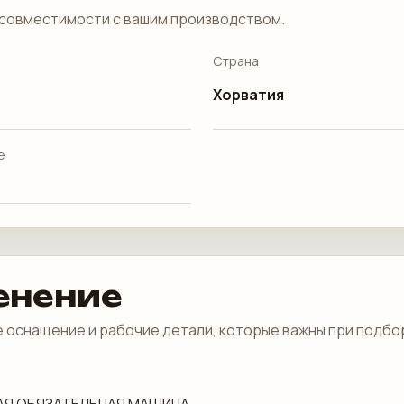
совместимости с вашим производством.
Страна
Хорватия
е
енение
 оснащение и рабочие детали, которые важны при подбо