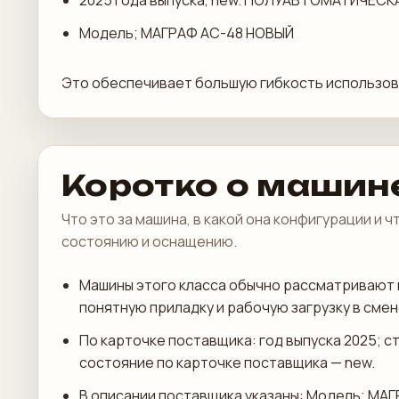
2025 года выпуска, new. ПОЛУАВТОМАТИЧЕС
Модель; МАГРАФ АС-48 НОВЫЙ
Это обеспечивает большую гибкость использова
Коротко о машин
Что это за машина, в какой она конфигурации и 
состоянию и оснащению.
Машины этого класса обычно рассматривают 
понятную приладку и рабочую загрузку в смен
По карточке поставщика: год выпуска 2025; с
состояние по карточке поставщика — new.
В описании поставщика указаны: Модель; МА