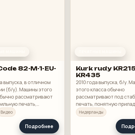
ЫЕ МАШИНЫ
ПЕЧАТНЫЕ МАШИНЫ
ode 82-M-1-EU-
Kurk rudy KR21
KR435
а выпуска, в отличном
2010 года выпуска, б/у. 
и (б/у). Машины этого
этого класса обычно
обычно рассматривают
рассматривают под ста
бильную печать,
печать, понятную прилад
ю приладку и рабочую
рабочую загрузку в смен
Видео
Нидерланды
 в смене.
Подробнее
Подр