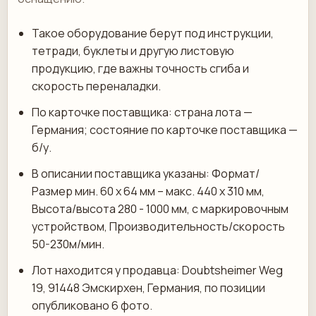
Такое оборудование берут под инструкции,
тетради, буклеты и другую листовую
продукцию, где важны точность сгиба и
скорость переналадки.
По карточке поставщика: страна лота —
Германия; состояние по карточке поставщика —
б/у.
В описании поставщика указаны: Формат/
Размер мин. 60 х 64 мм – макс. 440 х 310 мм,
Высота/высота 280 - 1000 мм, с маркировочным
устройством, Производительность/скорость
50-230м/мин.
Лот находится у продавца: Doubtsheimer Weg
19, 91448 Эмскирхен, Германия, по позиции
опубликовано 6 фото.