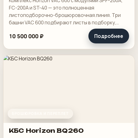
Комплекс Horizon VAC 600 с модулями SPF-200A,
FC-200A и ST-40 — это полноценная
листоподборочно-брошюровочная линия. Три
башни VAC 600 подбирают листы в подборку,
модуль SPF-200A выполняет фальцовку и
10 500 000 ₽
Подробнее
скрепление.
БРОШЮРОВКА И ПЕРЕПЛЕТ
КБС Horizon BQ260