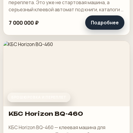
переплета. Это уже не стартовая машина, а
серьезный клеевой автомат под книги, каталоги и
толстые журналы, где нужна ровная обработка
7 000 000 ₽
Подробнее
корешка и.
БРОШЮРОВКА И ПЕРЕПЛЕТ
КБС Horizon BQ-460
КБС Horizon BQ-460 — клеевая машина для