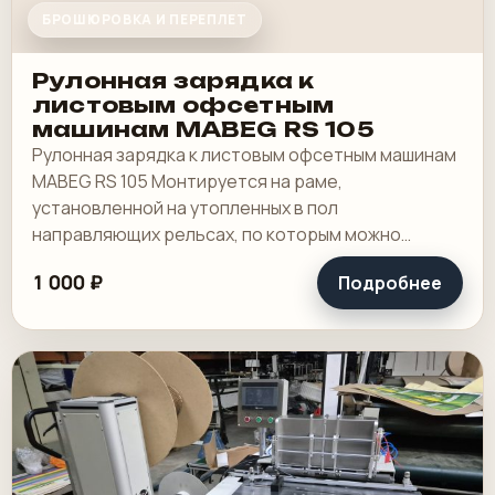
БРОШЮРОВКА И ПЕРЕПЛЕТ
Рулонная зарядка к
листовым офсетным
машинам MABEG RS 105
Рулонная зарядка к листовым офсетным машинам
MABEG RS 105 Монтируется на раме,
установленной на утопленных в пол
направляющих рельсах, по которым можно
передвигать секцию поперечной рубки и
1 000 ₽
Подробнее
рольную зарядку. Год выпуска.