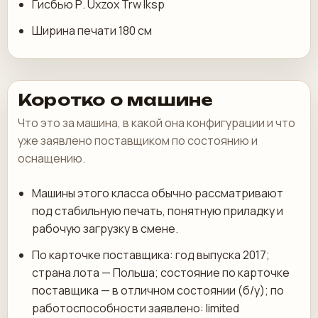
Гисбью Р. Uxzox Trw Iksp
Ширина печати 180 см
Коротко о машине
Что это за машина, в какой она конфигурации и что
уже заявлено поставщиком по состоянию и
оснащению.
Машины этого класса обычно рассматривают
под стабильную печать, понятную приладку и
рабочую загрузку в смене.
По карточке поставщика: год выпуска 2017;
страна лота — Польша; состояние по карточке
поставщика — в отличном состоянии (б/у); по
работоспособности заявлено: limited