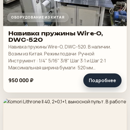
ОБОРУДОВАНИЕ ИЗ КИТАЯ
Навивка пружины Wire-O,
DWC-520
Навивка пружины Wire-O, DWC-520. В наличии.
Возим из Китая. Режим подачи: Ручной
Инструмент : 1/4" 5/16" 3/8" Шаг 3:1 и Шаг 2:1
Максимальная ширина бумаги: 520 мм
Максимальная ширина переплета: 507 мм
950 000 ₽
Подробнее
Минимальная ширина.