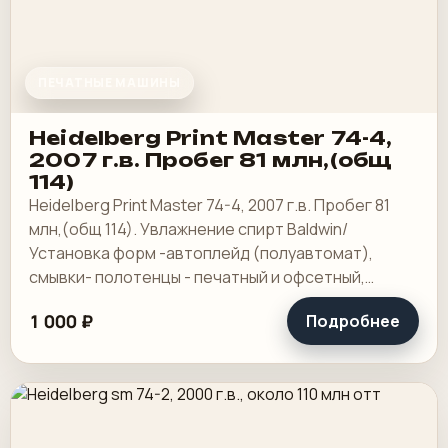
ПЕЧАТНЫЕ МАШИНЫ
Heidelberg Print Master 74-4,
2007 г.в. Пробег 81 млн,(общ
114)
Heidelberg Print Master 74-4, 2007 г.в. Пробег 81
млн,(общ 114). Увлажнение спирт Baldwin/
Установка форм -автоплейд (полуавтомат),
смывки- полотенцы - печатный и офсетный,
выносной пульт ClassicCenter -PM74 - краски и.
1 000 ₽
Подробнее