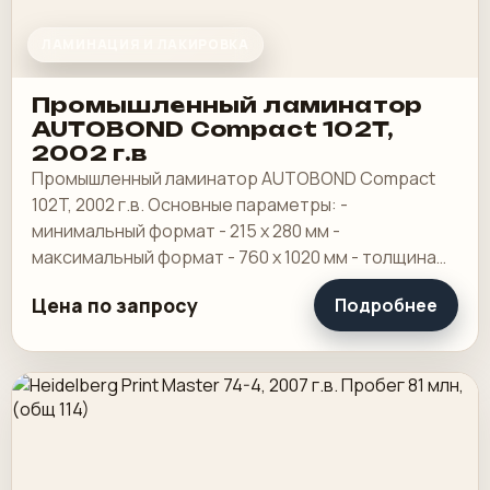
ЛАМИНАЦИЯ И ЛАКИРОВКА
Промышленный ламинатор
AUTOBOND Compact 102T,
2002 г.в
Промышленный ламинатор AUTOBOND Compact
102T, 2002 г.в. Основные параметры: -
минимальный формат - 215 х 280 мм -
максимальный формат - 760 х 1020 мм - толщина
пленки - от 20 до 150 мкр - диапазон плотностей
Цена по запросу
Подробнее
бумаги и.