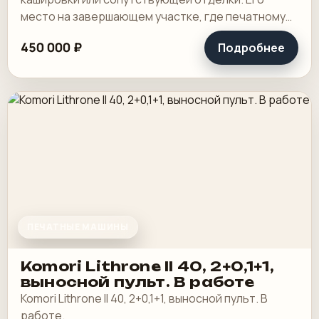
место на завершающем участке, где печатному
листу или картону нужно придать жесткость,
450 000 ₽
Подробнее
защиту.
ПЕЧАТНЫЕ МАШИНЫ
Komori Lithrone II 40, 2+0,1+1,
выносной пульт. В работе
Komori Lithrone II 40, 2+0,1+1, выносной пульт. В
работе.