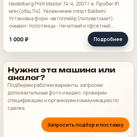
Heidelberg Print Master 74-4, 2007 г.в. Пробег 81
млн,(общ 114). Увлажнение спирт Baldwin/
Установка форм -автоплейд (полуавтомат),
смывки- полотенцы - печатный и офсетный,
выносной пульт ClassicCenter -PM74 - краски и.
1 000 ₽
Подробнее
Нужна эта машина или
аналог?
Подберем рабочие варианты, запросим
дополнительные фото и видео, проверим
спецификацию и организуем коммуникацию по
сделке.
Запросить подбор и поставку