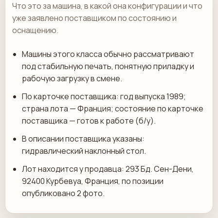
Что это за машина, в какой она конфигурации и что
уже заявлено поставщиком по состоянию и
оснащению.
Машины этого класса обычно рассматривают
под стабильную печать, понятную приладку и
рабочую загрузку в смене.
По карточке поставщика: год выпуска 1989;
страна лота — Франция; состояние по карточке
поставщика — готов к работе (б/у).
В описании поставщика указаны:
гидравлический наклонный стол.
Лот находится у продавца: 293 Бд. Сен-Дени,
92400 Курбевуа, Франция, по позиции
опубликовано 2 фото.