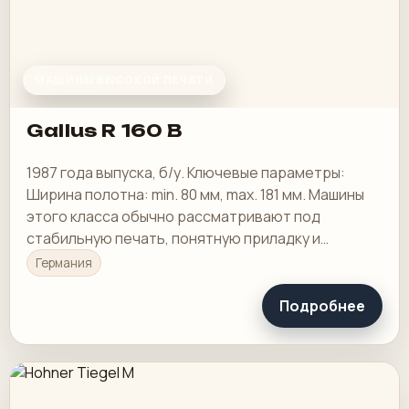
МАШИНЫ ВЫСОКОЙ ПЕЧАТИ
Gallus R 160 B
1987 года выпуска, б/у. Ключевые параметры:
Ширина полотна: min. 80 мм, max. 181 мм. Машины
этого класса обычно рассматривают под
стабильную печать, понятную приладку и
рабочую загрузку в смене.
Германия
Подробнее