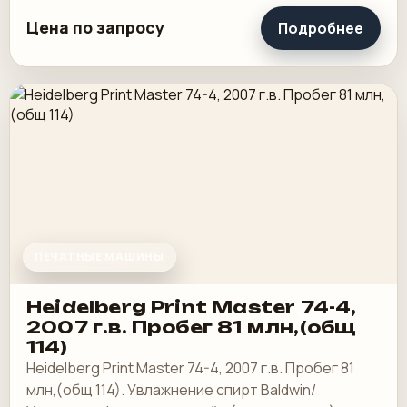
пленки - от 20 до 150 мкр - диапазон плотностей
Цена по запросу
Подробнее
бумаги и.
ПЕЧАТНЫЕ МАШИНЫ
Heidelberg Print Master 74-4,
2007 г.в. Пробег 81 млн,(общ
114)
Heidelberg Print Master 74-4, 2007 г.в. Пробег 81
млн,(общ 114). Увлажнение спирт Baldwin/