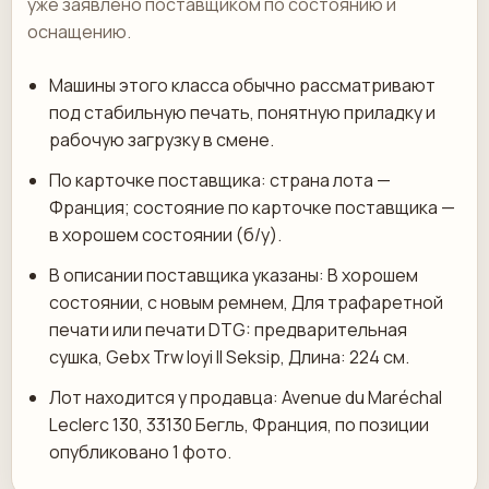
уже заявлено поставщиком по состоянию и
оснащению.
Машины этого класса обычно рассматривают
под стабильную печать, понятную приладку и
рабочую загрузку в смене.
По карточке поставщика: страна лота —
Франция; состояние по карточке поставщика —
в хорошем состоянии (б/у).
В описании поставщика указаны: В хорошем
состоянии, с новым ремнем, Для трафаретной
печати или печати DTG: предварительная
сушка, Gebx Trw Ioyi Il Seksip, Длина: 224 см.
Лот находится у продавца: Avenue du Maréchal
Leclerc 130, 33130 Бегль, Франция, по позиции
опубликовано 1 фото.