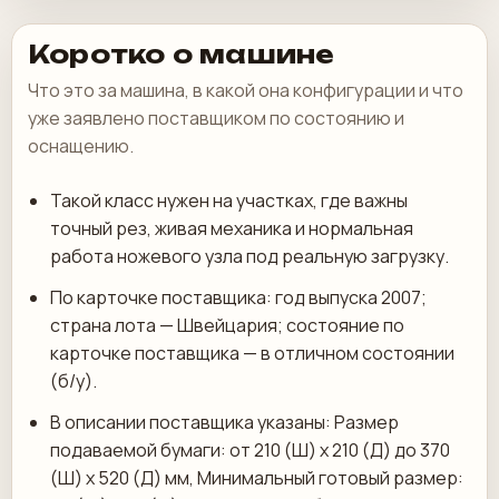
Коротко о машине
Что это за машина, в какой она конфигурации и что
уже заявлено поставщиком по состоянию и
оснащению.
Такой класс нужен на участках, где важны
точный рез, живая механика и нормальная
работа ножевого узла под реальную загрузку.
По карточке поставщика: год выпуска 2007;
страна лота — Швейцария; состояние по
карточке поставщика — в отличном состоянии
(б/у).
В описании поставщика указаны: Размер
подаваемой бумаги: от 210 (Ш) x 210 (Д) до 370
(Ш) x 520 (Д) мм, Минимальный готовый размер: