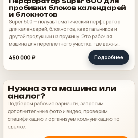
Перфоратор Super 600 для
пробивки блоков календарей
и блокнотов
Super 600 — полуавтоматический перфоратор
для календарей, блокнотов, квартальников и
другой продукции на пружину. Это рабочая
машина для переплетного участка, где важны
широкая зона пробивки, быстрая смена
450 000 ₽
Подробнее
инструмента и.
Нужна эта машина или
аналог?
Подберем рабочие варианты, запросим
дополнительные фото и видео, проверим
спецификацию и организуем коммуникацию по
сделке.