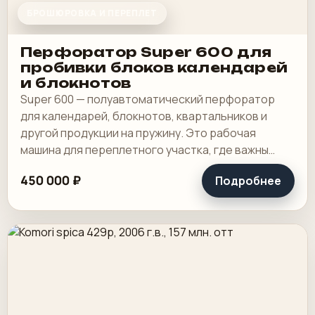
БРОШЮРОВКА И ПЕРЕПЛЕТ
Перфоратор Super 600 для
пробивки блоков календарей
и блокнотов
Super 600 — полуавтоматический перфоратор
для календарей, блокнотов, квартальников и
другой продукции на пружину. Это рабочая
машина для переплетного участка, где важны
широкая зона пробивки, быстрая смена
450 000 ₽
Подробнее
инструмента и.