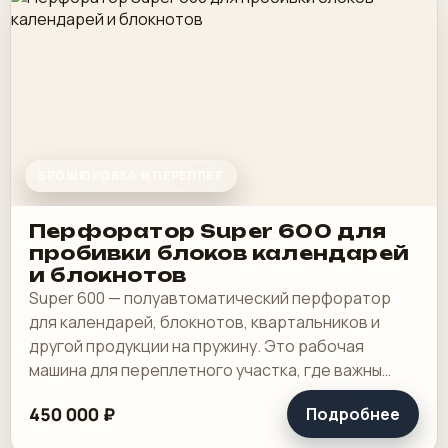
БРОШЮРОВКА И ПЕРЕПЛЕТ
Перфоратор Super 600 для
пробивки блоков календарей
и блокнотов
Super 600 — полуавтоматический перфоратор
для календарей, блокнотов, квартальников и
другой продукции на пружину. Это рабочая
машина для переплетного участка, где важны
широкая зона пробивки, быстрая смена
450 000 ₽
Подробнее
инструмента и.