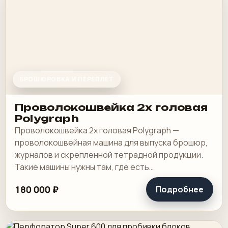
БРОШЮРОВКА И ПЕРЕПЛЕТ
Проволокошвейка 2х головая
Polygraph
Проволокошвейка 2х головая Polygraph —
проволокошвейная машина для выпуска брошюр,
журналов и скрепленной тетрадной продукции.
Такие машины нужны там, где есть
повторяющиеся работы на скрепку и хочется
180 000 ₽
Подробнее
держать этот этап.