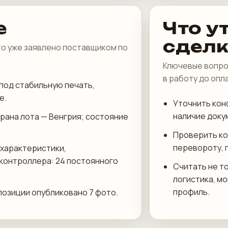
е
Что у
сдел
что уже заявлено поставщиком по
Ключевые вопро
в работу до опл
под стабильную печать,
е.
Уточнить кон
наличие доку
трана лота — Венгрия; состояние
Проверить ко
перевороту, 
 характеристики,
 контроллера: 24 постоянного
Считать не то
логистика, м
профиль.
 позиции опубликовано 7 фото.