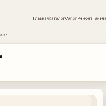
Главная
Каталог
Canon
Ремонт
Такел
olor
r