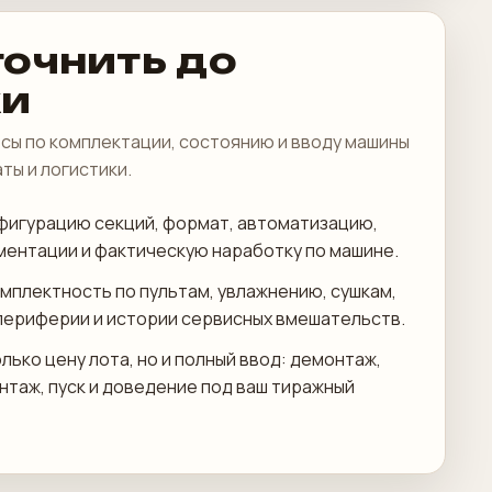
точнить до
ки
сы по комплектации, состоянию и вводу машины
аты и логистики.
фигурацию секций, формат, автоматизацию,
ментации и фактическую наработку по машине.
мплектность по пультам, увлажнению, сушкам,
периферии и истории сервисных вмешательств.
лько цену лота, но и полный ввод: демонтаж,
онтаж, пуск и доведение под ваш тиражный