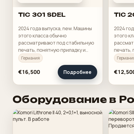
TIC 301 SDEL
TIC 2
2024 года выпуска, new. Машины
2024 год
этого класса обычно
этого к
рассматривают под стабильную
рассмат
печать, понятную приладку и
печать, 
рабочую загрузку в смене.
рабочую 
Германия
Германи
€16,500
€12,50
Подробнее
Оборудование в Р