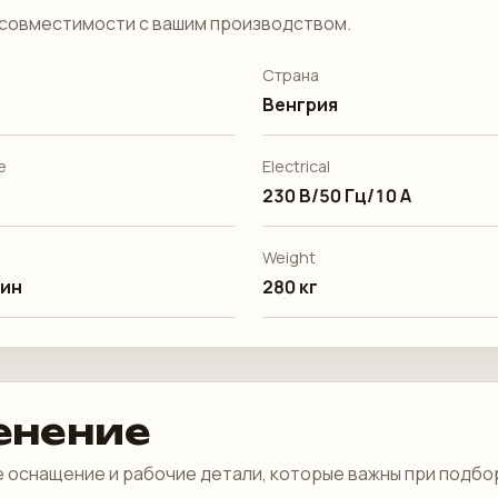
совместимости с вашим производством.
Страна
Венгрия
е
Electrical
230 В/50 Гц/10 А
Weight
мин
280 кг
енение
 оснащение и рабочие детали, которые важны при подбо