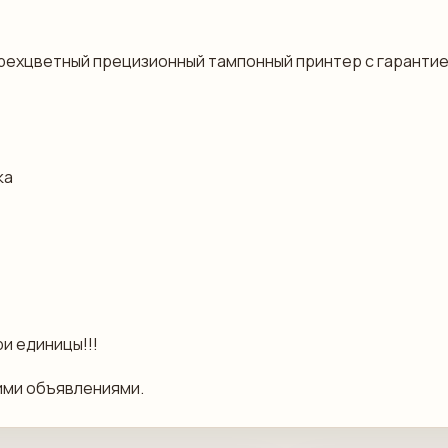
ырехцветный прецизионный тампонный принтер с гарантией
ка
ри единицы!!!
ими объявлениями.