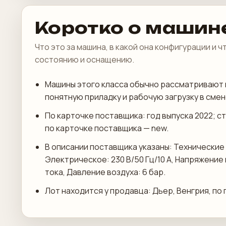
Коротко о машин
Что это за машина, в какой она конфигурации и 
состоянию и оснащению.
Машины этого класса обычно рассматривают 
понятную приладку и рабочую загрузку в смен
По карточке поставщика: год выпуска 2022; с
по карточке поставщика — new.
В описании поставщика указаны: Технические
Электрическое: 230 В/50 Гц/10 А, Напряжение
тока, Давление воздуха: 6 бар.
Лот находится у продавца: Дьер, Венгрия, по