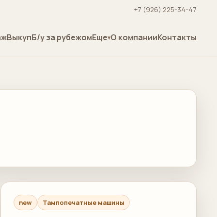
+7 (926) 225-34-47
аж
Выкуп
Б/у за рубежом
Еще
О компании
Контакты
new
Тампопечатные машины