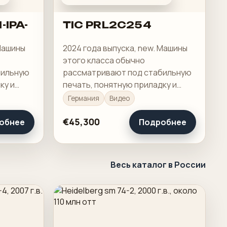
-IPA-
TIC PRL2C254
 Машины
2024 года выпуска, new. Машины
этого класса обычно
бильную
рассматривают под стабильную
ку и
печать, понятную приладку и
е.
рабочую загрузку в смене.
Германия
Видео
€45,300
обнее
Подробнее
Весь каталог в России