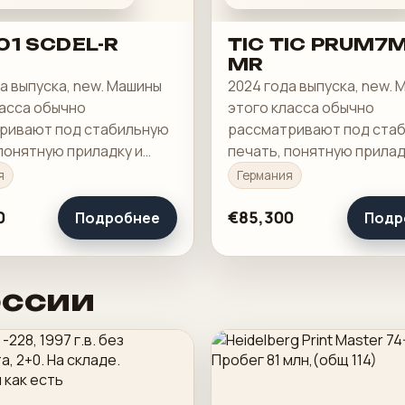
01 SCDEL-R
TIC TIC PRUM7M
MR
а выпуска, new. Машины
2024 года выпуска, new.
ласса обычно
этого класса обычно
ривают под стабильную
рассматривают под ста
понятную приладку и
печать, понятную прилад
загрузку в смене.
рабочую загрузку в смен
я
Германия
0
€85,300
Подробнее
Подр
оссии