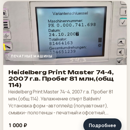
ПЕЧАТНЫЕ МАШИНЫ
Heidelberg Print Master 74-4,
2007 г.в. Пробег 81 млн,(общ
114)
Heidelberg Print Master 74-4, 2007 г.в. Пробег 81
млн,(общ 114). Увлажнение спирт Baldwin/
Установка форм -автоплейд (полуавтомат),
смывки- полотенцы - печатный и офсетный,
выносной пульт ClassicCenter -PM74 - краски и.
1 000 ₽
Подробнее