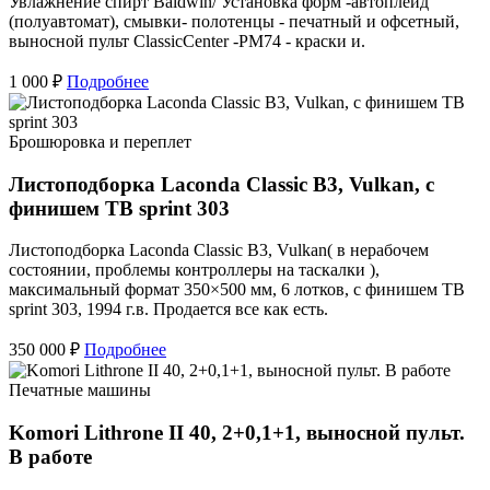
Увлажнение спирт Baldwin/ Установка форм -автоплейд
(полуавтомат), смывки- полотенцы - печатный и офсетный,
выносной пульт ClassicCenter -PM74 - краски и.
1 000 ₽
Подробнее
Брошюровка и переплет
Листоподборка Laconda Classic B3, Vulkan, с
финишем TB sprint 303
Листоподборка Laconda Classic B3, Vulkan( в нерабочем
состоянии, проблемы контроллеры на таскалки ),
мaкcимальный фopмaт 350×500 мм, 6 лотков, с финишем TB
sprint 303, 1994 г.в. Продается все как есть.
350 000 ₽
Подробнее
Печатные машины
Komori Lithrone II 40, 2+0,1+1, выносной пульт.
В работе