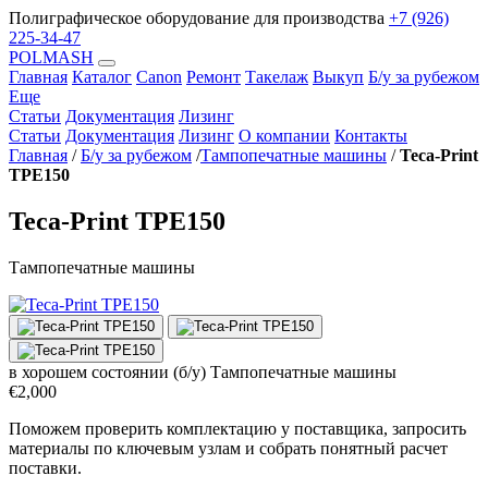
Полиграфическое оборудование для производства
+7 (926)
225-34-47
POLMASH
Главная
Каталог
Canon
Ремонт
Такелаж
Выкуп
Б/у за рубежом
Еще
Статьи
Документация
Лизинг
Статьи
Документация
Лизинг
О компании
Контакты
Главная
/
Б/у за рубежом
/
Тампопечатные машины
/
Teca-Print
TPE150
Teca-Print TPE150
Тампопечатные машины
в хорошем состоянии (б/у)
Тампопечатные машины
€2,000
Поможем проверить комплектацию у поставщика, запросить
материалы по ключевым узлам и собрать понятный расчет
поставки.