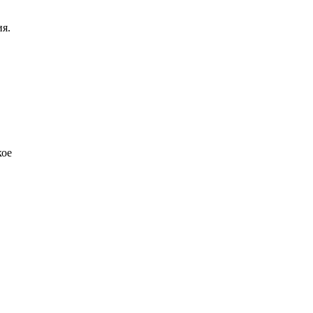
я.
кое