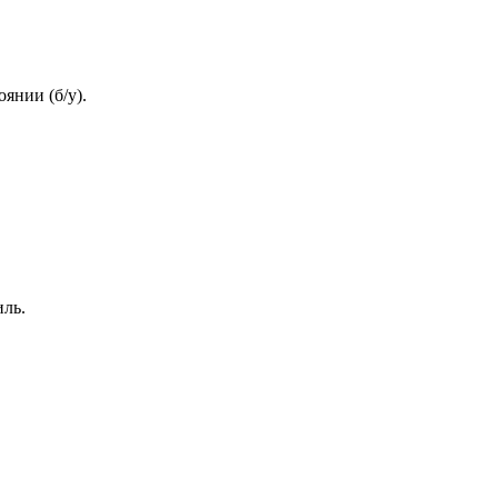
янии (б/у).
иль.