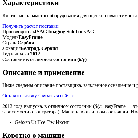
Характеристики
Ключевые параметры оборудования для оценки совместимости
Получить расчет поставки
Производитель
ISAG Imaging Solutions AG
Модель
EasyFrame
Страна
Сербия
Локация
Белград, Сербия
Год выпуска
2012
Состояние
в отличном состоянии (б/у)
Описание и применение
Ниже сведены описание поставщика, заявленное оснащение и 
Оставить заявку
Связаться сейчас
2012 года выпуска, в отличном состоянии (б/у). easyFrame — эт
зависимости от оператора). Машина в отличном состоянии. Име
Gebxsn Ut Hce Trw Иксип
Коротко о машине