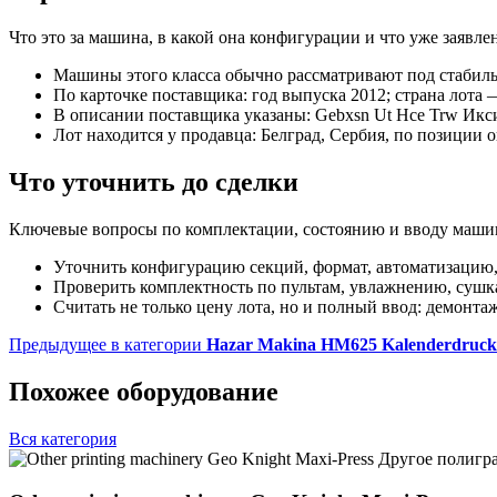
Что это за машина, в какой она конфигурации и что уже заяв
Машины этого класса обычно рассматривают под стабиль
По карточке поставщика: год выпуска 2012; страна лота 
В описании поставщика указаны: Gebxsn Ut Hce Trw Икс
Лот находится у продавца: Белград, Сербия, по позиции 
Что уточнить до сделки
Ключевые вопросы по комплектации, состоянию и вводу машин
Уточнить конфигурацию секций, формат, автоматизацию,
Проверить комплектность по пультам, увлажнению, сушк
Считать не только цену лота, но и полный ввод: демонта
Предыдущее в категории
Hazar Makina HM625 Kalenderdruck
Похожее оборудование
Вся категория
Другое полигр