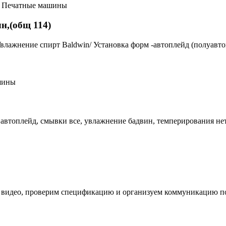
Печатные машины
лн,(общ 114)
4). Увлажнение спирт Baldwin/ Установка форм -автоплейд (полуа
шины
орм автоплейд, смывки все, увлажнение бадвин, темперирования н
 видео, проверим спецификацию и организуем коммуникацию по