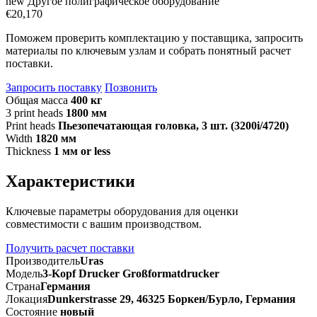
new
Другое полиграфическое оборудование
€20,170
Поможем проверить комплектацию у поставщика, запросить
материалы по ключевым узлам и собрать понятный расчет
поставки.
Запросить поставку
Позвонить
Общая масса
400 кг
3 print heads
1800 мм
Print heads
Пьезопечатающая головка, 3 шт. (3200i/4720)
Width
1820 мм
Thickness
1 мм or less
Характеристики
Ключевые параметры оборудования для оценки
совместимости с вашим производством.
Получить расчет поставки
Производитель
Uras
Модель
3-Kopf Drucker Großformatdrucker
Страна
Германия
Локация
Dunkerstrasse 29, 46325 Боркен/Бурло, Германия
Состояние
новый