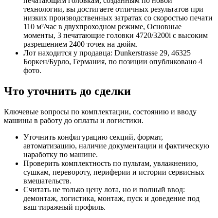
печатающим головкам, созданным по новой
технологии, вы достигаете отличных результатов при
низких производственных затратах со скоростью печати
110 м²/час в двухпроходном режиме, Основные
моменты, 3 печатающие головки 4720/3200i с высоким
разрешением 2400 точек на дюйм.
Лот находится у продавца: Dunkerstrasse 29, 46325
Боркен/Бурло, Германия, по позиции опубликовано 4
фото.
Что уточнить до сделки
Ключевые вопросы по комплектации, состоянию и вводу
машины в работу до оплаты и логистики.
Уточнить конфигурацию секций, формат,
автоматизацию, наличие документации и фактическую
наработку по машине.
Проверить комплектность по пультам, увлажнению,
сушкам, перевороту, периферии и истории сервисных
вмешательств.
Считать не только цену лота, но и полный ввод:
демонтаж, логистика, монтаж, пуск и доведение под
ваш тиражный профиль.