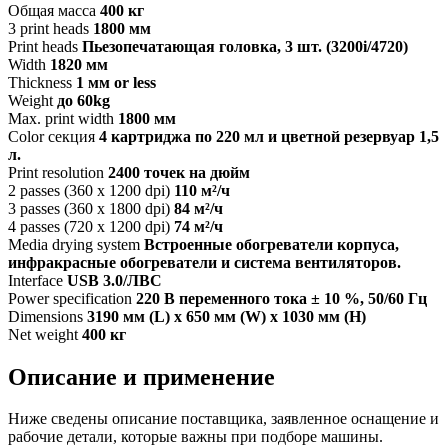
Общая масса
400 кг
3 print heads
1800 мм
Print heads
Пьезопечатающая головка, 3 шт. (3200i/4720)
Width
1820 мм
Thickness
1 мм or less
Weight
до 60kg
Max. print width
1800 мм
Color секция
4 картриджа по 220 мл и цветной резервуар 1,5
л.
Print resolution
2400 точек на дюйм
2 passes (360 x 1200 dpi)
110 м²/ч
3 passes (360 x 1800 dpi)
84 м²/ч
4 passes (720 x 1200 dpi)
74 м²/ч
Media drying system
Встроенные обогреватели корпуса,
инфракрасные обогреватели и система вентиляторов.
Interface
USB 3.0/ЛВС
Power specification
220 В переменного тока ± 10 %, 50/60 Гц
Dimensions
3190 мм (L) x 650 мм (W) x 1030 мм (H)
Net weight
400 кг
Описание и применение
Ниже сведены описание поставщика, заявленное оснащение и
рабочие детали, которые важны при подборе машины.