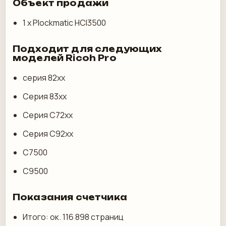
Объект продажи
1 х Plockmatic HCI3500
Подходит для следующих
моделей Ricoh Pro
серия 82хх
Серия 83хх
Серия C72xx
Серия C92xx
С7500
С9500
Показания счетчика
Итого: ок. 116 898 страниц