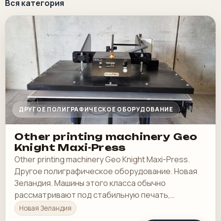
Вся категория
ДРУГОЕ ПОЛИГРАФИЧЕСКОЕ ОБОРУДОВАНИЕ
Other printing machinery Geo
Knight Maxi-Press
Other printing machinery Geo Knight Maxi-Press.
Другое полиграфическое оборудование. Новая
Зеландия. Машины этого класса обычно
рассматривают под стабильную печать,
понятную приладку и рабочую загрузку в смене.
Новая Зеландия