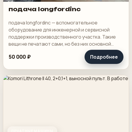
подача longfordinc
подача longfordinc — вспомогательное
оборудование для инженерной и сервисной
поддержки производственного участка. Такие
вещи не печатают сами, но без них основной
контур работает хуже или вообще встает. В цехе
50 000 ₽
Подробнее
ценность.
ПЕЧАТНЫЕ МАШИНЫ