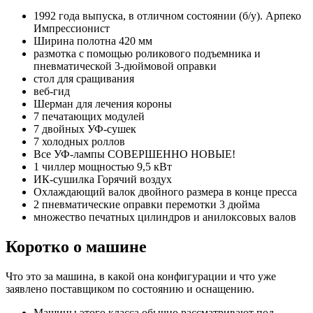
1992 года выпуска, в отличном состоянии (б/у). Арпеко
Импрессионист
Ширина полотна 420 мм
размотка с помощью роликового подъемника и
пневматической 3-дюймовой оправки
стол для сращивания
веб-гид
Шерман для лечения короны
7 печатающих модулей
7 двойных УФ-сушек
7 холодных роллов
Все УФ-лампы СОВЕРШЕННО НОВЫЕ!
1 чиллер мощностью 9,5 кВт
ИК-сушилка Горячий воздух
Охлаждающий валок двойного размера в конце пресса
2 пневматические оправки перемотки 3 дюйма
множество печатных цилиндров и анилоксовых валов
Коротко о машине
Что это за машина, в какой она конфигурации и что уже
заявлено поставщиком по состоянию и оснащению.
Машины этого класса обычно рассматривают под