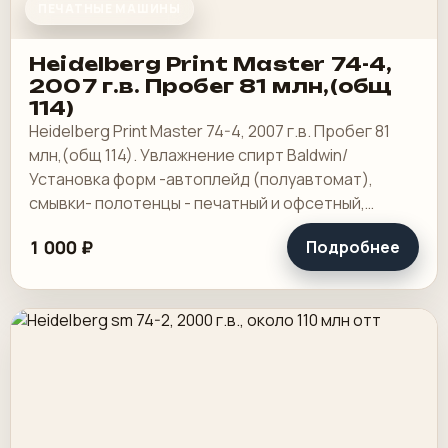
ПЕЧАТНЫЕ МАШИНЫ
Heidelberg Print Master 74-4,
2007 г.в. Пробег 81 млн,(общ
114)
Heidelberg Print Master 74-4, 2007 г.в. Пробег 81
млн,(общ 114). Увлажнение спирт Baldwin/
Установка форм -автоплейд (полуавтомат),
смывки- полотенцы - печатный и офсетный,
выносной пульт ClassicCenter -PM74 - краски и.
1 000 ₽
Подробнее