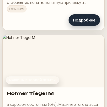
стабильную печать, понятную приладку и
рабочую загрузку в смене.
Германия
Подробнее
МАШИНЫ ВЫСОКОЙ ПЕЧАТИ
Hohner Tiegel M
в хорошем состоянии (б/у). Машины этого класса