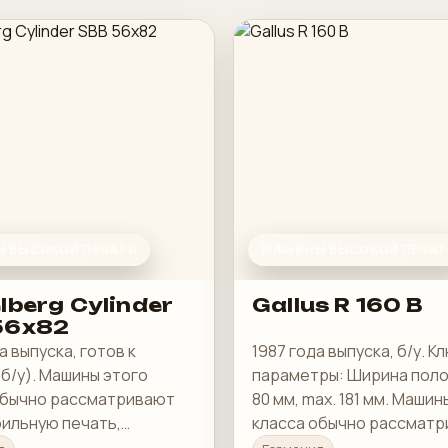
 ВЫСОКОЙ ПЕЧАТИ
МАШИНЫ ВЫСОКОЙ ПЕЧАТ
lberg Cylinder
Gallus R 160 B
56x82
а выпуска, готов к
1987 года выпуска, б/у. 
б/у). Машины этого
параметры: Ширина полот
обычно рассматривают
80 мм, max. 181 мм. Машин
бильную печать,
класса обычно рассмат
ю приладку и рабочую
под стабильную печать,