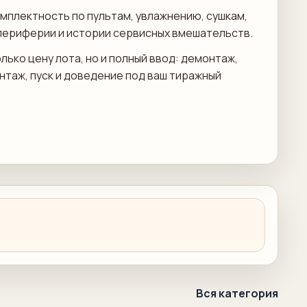
мплектность по пультам, увлажнению, сушкам,
периферии и истории сервисных вмешательств.
лько цену лота, но и полный ввод: демонтаж,
онтаж, пуск и доведение под ваш тиражный
Вся категория