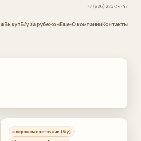
+7 (926) 225-34-47
аж
Выкуп
Б/у за рубежом
Еще
О компании
Контакты
в хорошем состоянии (б/у)