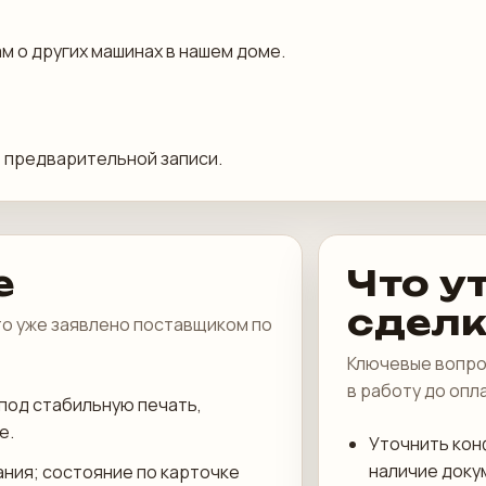
м о других машинах в нашем доме.
 предварительной записи.
е
Что у
сдел
что уже заявлено поставщиком по
Ключевые вопро
в работу до опл
под стабильную печать,
е.
Уточнить кон
наличие доку
ания; состояние по карточке