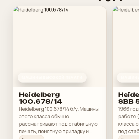
МАШИНЫ ВЫСОКОЙ ПЕЧАТИ
МАШИНЫ
Heidelberg
Heide
100.678/14
SBB 
Heidelberg 100.678/14 б/у. Машины
1966 год
этого класса обычно
работе (
рассматривают под стабильную
класса 
печать, понятную приладку и
под ста
рабочую загрузку в смене.
понятну