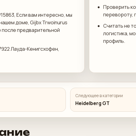
Проверить ко
перевороту, 
15863, Если вам интересно, мы
нашем доме, Gijbx Trwoinurus
Считать не то
ме после предварительной
логистика, м
профиль.
97922 Лауда-Кенигсхофен,
Следующее в категории
Heidelberg GT
ание