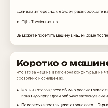
Если вам интересно, мы будем рады сообщить ва
Gijbx Trwoinurus Ikjp
Вы можете посетить машину в нашем доме после
Коротко о машин
Что это за машина, в какой она конфигурации и 
состоянию и оснащению.
Машины этого класса обычно рассматривают 
понятную приладку и рабочую загрузку в смен
По карточке поставщика: страна лота — Герм