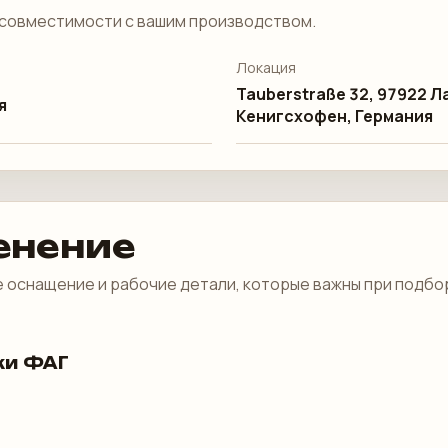
совместимости с вашим производством.
Локация
Tauberstraße 32, 97922 Л
я
Кенигсхофен, Германия
енение
 оснащение и рабочие детали, которые важны при подбо
ки ФАГ