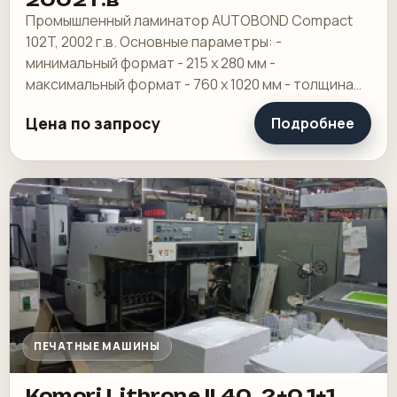
2002 г.в
Промышленный ламинатор AUTOBOND Compact
102T, 2002 г.в. Основные параметры: -
минимальный формат - 215 х 280 мм -
максимальный формат - 760 х 1020 мм - толщина
пленки - от 20 до 150 мкр - диапазон плотностей
Цена по запросу
Подробнее
бумаги и.
ПЕЧАТНЫЕ МАШИНЫ
Komori Lithrone II 40, 2+0,1+1,