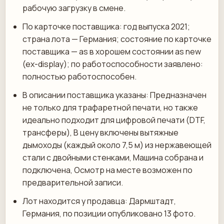
рабочую загрузку в смене.
По карточке поставщика: год выпуска 2021;
страна лота — Германия; состояние по карточке
поставщика — as в хорошем состоянии as new
(ex-display); по работоспособности заявлено:
полностью работоспособен.
В описании поставщика указаны: Предназначен
не только для трафаретной печати, но также
идеально подходит для цифровой печати (DTF,
трансферы), В цену включены вытяжные
дымоходы (каждый около 7,5 м) из нержавеющей
стали с двойными стенками, Машина собрана и
подключена, Осмотр на месте возможен по
предварительной записи.
Лот находится у продавца: Дармштадт,
Германия, по позиции опубликовано 13 фото.