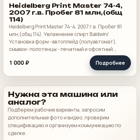
Heidelberg Print Master 74-4,
2007 г.в. Пробег 81 млн,(общ
114)
Heidelberg Print Master 74-4, 2007 г.в. Пробег 81
млн,(общ 114). Увлажнение спирт Baldwin/
Установка форм -автоплейд (полуавтомат),
смывки- полотенцы - печатный и офсетный,
выносной пульт ClassicCenter -PM74 - краски и.
1 000 ₽
Подробнее
Нужна эта машина или
аналог?
Подберем рабочие варианты, запросим
дополнительные фото и видео, проверим
спецификацию и организуем коммуникацию по
сделке.