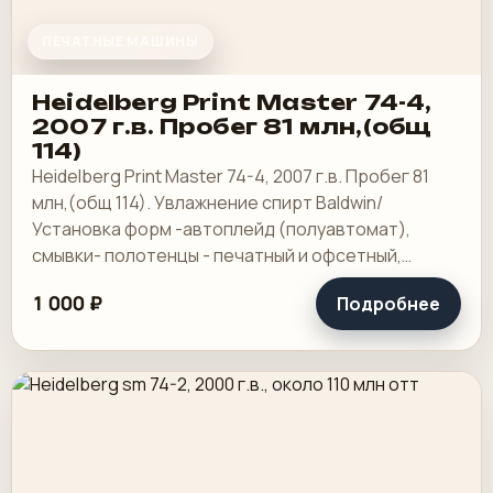
ПЕЧАТНЫЕ МАШИНЫ
Heidelberg Print Master 74-4,
2007 г.в. Пробег 81 млн,(общ
114)
Heidelberg Print Master 74-4, 2007 г.в. Пробег 81
млн,(общ 114). Увлажнение спирт Baldwin/
Установка форм -автоплейд (полуавтомат),
смывки- полотенцы - печатный и офсетный,
выносной пульт ClassicCenter -PM74 - краски и.
1 000 ₽
Подробнее